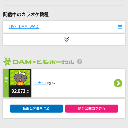
セレナーデ
なとり
配信中のカラオケ機種
夏祭り
LIVE DAM WAO!
Whiteberry
花火大会
ACE COLLECTION
2026年8月度
田園
玉置浩二
ミナイロ
さん
[生音]嘘
92.073
点
シド
DAM★ともボーカルエントリーランキング
動画公開曲を見る
録音公開曲を見る
[生音]太陽がくれた季節
青い三角定規