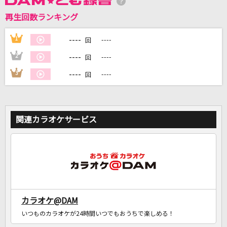
再生回数ランキング
DAMに会員登録・ログインして
カラオケをもっと楽しもう！
----
1
----
回
----
2
----
回
----
3
----
回
自宅でカラオケ歌い放題！
家族や友達と一緒に！練習にも！
関連カラオケサービス
カラオケ@DAM
いつものカラオケが24時間いつでもおうちで楽しめる！