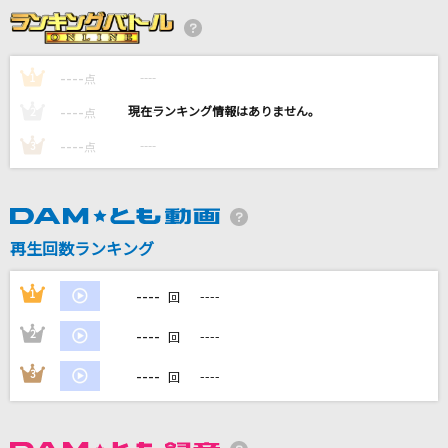
Perfume of love
globe
----
----
1
点
愛は勝つ
----
----
2
点
KAN
----
----
3
点
Flower Shower～さよならの花～
ルヴァ(関俊彦)
踊ろうぜ
再生回数ランキング
ヨルシカ
----
1
----
回
もっと見る
----
2
----
回
DAMの新曲・ランキングなど
----
3
----
回
カラオケ最新情報をチェック！