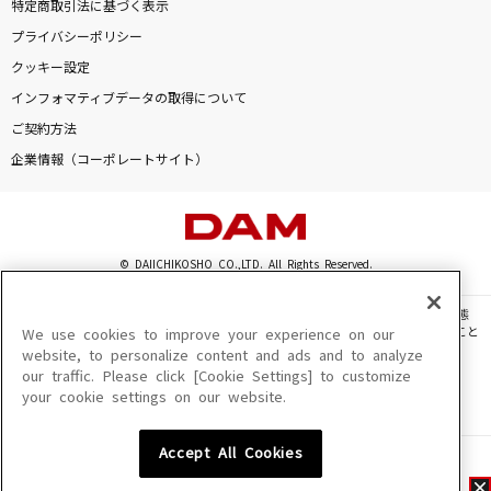
特定商取引法に基づく表示
プライバシーポリシー
クッキー設定
インフォマティブデータの取得について
ご契約方法
企業情報（コーポレートサイト）
© DAIICHIKOSHO CO.,LTD. All Rights Reserved.
このサイトに掲載されている一切の文章・画像・写真・動画・音声等を、手段や形態
を問わず、著作権法の定める範囲を超えて無断で複製、転載、ファイル化などすること
We use cookies to improve your experience on our
を禁じます。
website, to personalize content and ads and to analyze
our traffic. Please click [Cookie Settings] to customize
楽曲及びコンテンツは、機種によりご利用いただけない場合があります。
your cookie settings on our website.
楽曲及びコンテンツの配信日、配信内容が変更になる場合があります。
楽曲によりMYリスト保存ができない場合があります。
Accept All Cookies
JASRAC許諾番号
6602250213Y31015 6602250112Y38026 6602250240Y31015
6602250241Y45122