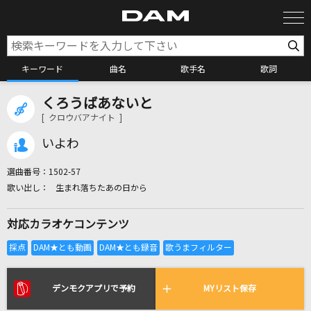
キーワード
曲名
歌手名
歌詞
くろうばあないと
カラオケ検索
[ クロウバアナイト ]
いよわ
カラオケ店舗検索
選曲番号：
1502-57
生まれ落ちたあの日から
カラオケリクエスト
対応カラオケコンテンツ
全国りれき
リアルタイムで歌われている曲の一覧
デンモクアプリで予約
MYリスト保存