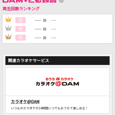
再生回数ランキング
DAMに会員登録・ログインして
カラオケをもっと楽しもう！
----
1
----
回
----
2
----
回
----
3
----
回
自宅でカラオケ歌い放題！
家族や友達と一緒に！練習にも！
関連カラオケサービス
カラオケ@DAM
いつものカラオケが24時間いつでもおうちで楽しめる！