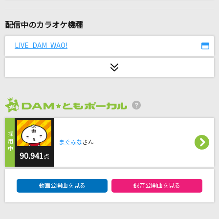
FireFly
シクフォニ
配信中のカラオケ機種
フレンド・ライク・ミー(ボクは大親友)
LIVE DAM WAO!
山寺宏一
ストーカーの唄～3丁目、貴方の家～
阿部真央
2026年8月度
怪獣
サカナクション
まぐみな
さん
[プロオケ]ごめんね…
90.941
点
高橋真梨子
DAM★ともボーカルエントリーランキング
動画公開曲を見る
録音公開曲を見る
平熱
Mr.Children