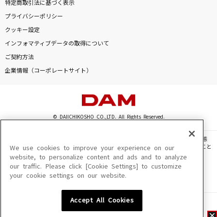
特定商取引法に基づく表示
プライバシーポリシー
クッキー設定
インフォマティブデータの取得について
ご契約方法
企業情報（コーポレートサイト）
© DAIICHIKOSHO CO.,LTD. All Rights Reserved.
このサイトに掲載されている一切の文章・画像・写真・動画・音声等を、手段や形態
を問わず、著作権法の定める範囲を超えて無断で複製、転載、ファイル化などすること
We use cookies to improve your experience on our
を禁じます。
website, to personalize content and ads and to analyze
our traffic. Please click [Cookie Settings] to customize
楽曲及びコンテンツは、機種によりご利用いただけない場合があります。
your cookie settings on our website.
楽曲及びコンテンツの配信日、配信内容が変更になる場合があります。
楽曲によりMYリスト保存ができない場合があります。
Accept All Cookies
JASRAC許諾番号
6602250213Y31015 6602250112Y38026 6602250240Y31015
6602250241Y45122