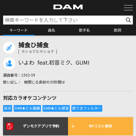
キーワード
曲名
歌手名
歌詞
捕食ひ捕食
カラオケ検索
[ ホショクヒホショク ]
いよわ feat.初音ミク、GUMI
カラオケ店舗検索
選曲番号：
1502-59
瞼閉じる直前の35秒間は
カラオケリクエスト
対応カラオケコンテンツ
全国りれき
リアルタイムで歌われている曲の一覧
デンモクアプリで予約
MYリスト保存