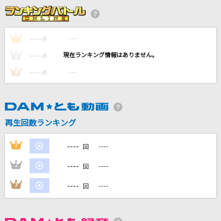
[生音]背中越しのチャンス
亀と山P
----
----
1
点
六兆年と一夜物語
----
----
2
点
和楽器バンド
----
----
3
点
[生音]Tomorrow never knows
Mr.Children
[生音]優しいあの子
再生回数ランキング
スピッツ
----
1
----
回
もっと見る
----
2
----
回
DAMの新曲・ランキングなど
----
3
----
回
カラオケ最新情報をチェック！