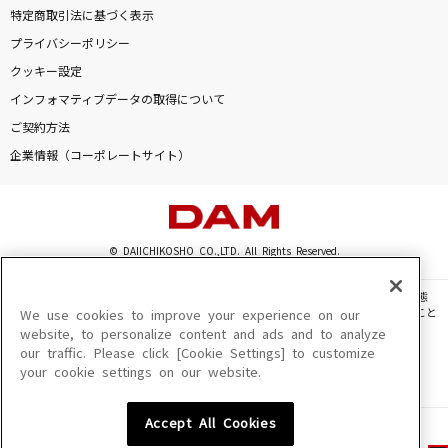
特定商取引法に基づく表示
プライバシーポリシー
クッキー設定
インフォマティブデータの取得について
ご契約方法
企業情報（コーポレートサイト）
© DAIICHIKOSHO CO.,LTD. All Rights Reserved.
このサイトに掲載されている一切の文章・画像・写真・動画・音声等を、手段や形態
を問わず、著作権法の定める範囲を超えて無断で複製、転載、ファイル化などすること
We use cookies to improve your experience on our
を禁じます。
website, to personalize content and ads and to analyze
our traffic. Please click [Cookie Settings] to customize
楽曲及びコンテンツは、機種によりご利用いただけない場合があります。
your cookie settings on our website.
楽曲及びコンテンツの配信日、配信内容が変更になる場合があります。
楽曲によりMYリスト保存ができない場合があります。
Accept All Cookies
JASRAC許諾番号
6602250213Y31015 6602250112Y38026 6602250240Y31015