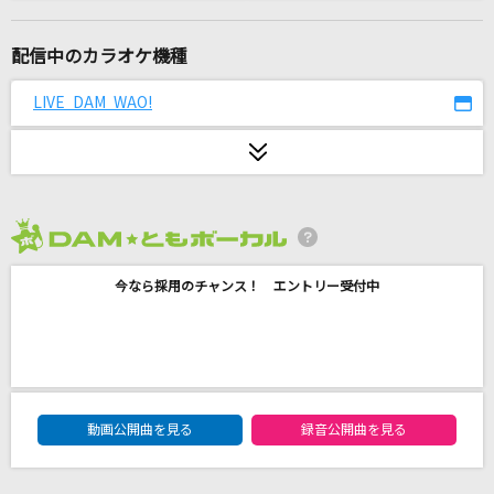
メランコリーキッチン
米津玄師
配信中のカラオケ機種
パールカラーにゆれて
LIVE DAM WAO!
山口百恵
[生音]OH MY LITTLE GIRL
尾崎豊
2026年8月度
三文小説
今なら採用のチャンス！ エントリー受付中
King Gnu
夜に駆ける
YOASOBI
DAM★ともボーカルエントリーランキング
[生音]Mugen
動画公開曲を見る
録音公開曲を見る
ポルノグラフィティ