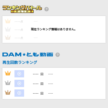
タッチ
岩崎良美
----
----
1
TOXIC BOY
点
米津玄師
----
----
2
点
----
----
3
点
愛とか恋とか
Novelbright
アンインストール
再生回数ランキング
石川智晶(石川知亜紀)
----
1
----
回
もっと見る
----
2
----
回
DAMの新曲・ランキングなど
----
3
----
回
カラオケ最新情報をチェック！