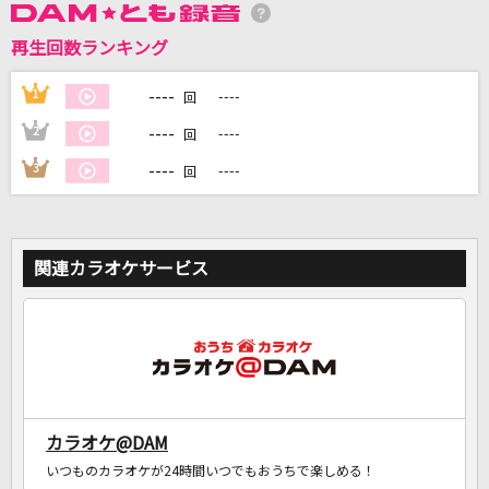
再生回数ランキング
DAMに会員登録・ログインして
カラオケをもっと楽しもう！
----
1
----
回
----
2
----
回
----
3
----
回
自宅でカラオケ歌い放題！
家族や友達と一緒に！練習にも！
関連カラオケサービス
カラオケ@DAM
いつものカラオケが24時間いつでもおうちで楽しめる！