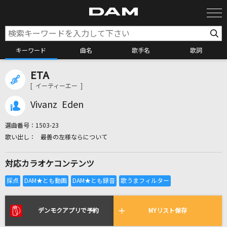
キーワード
曲名
歌手名
歌詞
ETA
カラオケ検索
[ イーティーエー ]
Vivanz Eden
カラオケ店舗検索
選曲番号：
1503-23
最善の左様ならについて
カラオケリクエスト
対応カラオケコンテンツ
全国りれき
リアルタイムで歌われている曲の一覧
デンモクアプリで予約
MYリスト保存