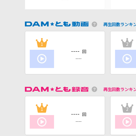
再生回数ランキ
1
2
----
回
----
再生回数ランキ
1
2
----
回
----