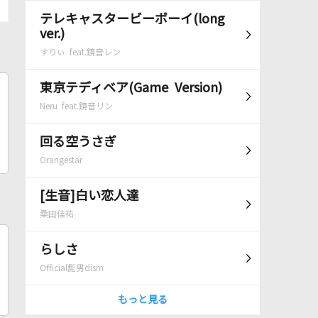
テレキャスタービーボーイ(long
ver.)
すりぃ feat.鏡音レン
東京テディベア(Game Version)
Neru feat.鏡音リン
回る空うさぎ
Orangestar
[生音]白い恋人達
桑田佳祐
らしさ
Official髭男dism
もっと見る