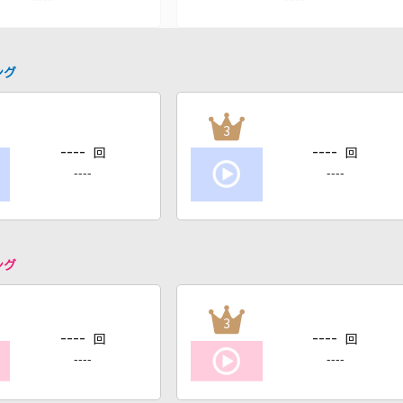
ング
3
----
----
回
回
----
----
ング
3
----
----
回
回
----
----