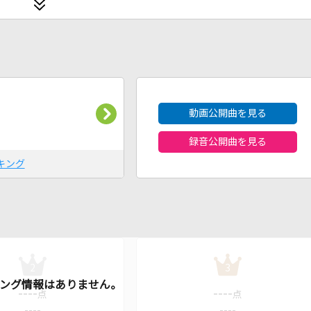
2026年8月度
動画公開曲を見る
録音公開曲を見る
キング
2
3
----
----
点
点
----
----