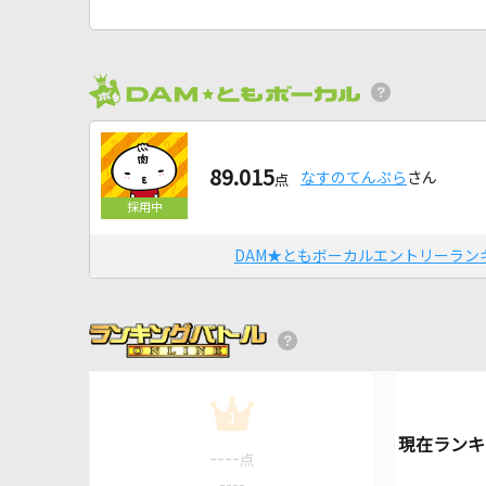
89.015
なすのてんぷら
さん
点
DAM★ともボーカルエントリーラン
1
----
点
----