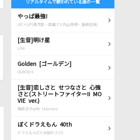
リアルタイムで歌われている曲の一覧
やっぱ最強!
LIP×LIP(勇次郎・愛蔵/CV:内山昂輝・島崎信長)
[生音]明け星
LiSA
Golden [ゴールデン]
HUNTR/X
[生音]恋しさと せつなさと 心強
さと(ストリートファイターII MO
VIE ver.)
篠原涼子with t.komuro
ぼくドラえもん 40th
ドラえもん(CV:水田わさび)