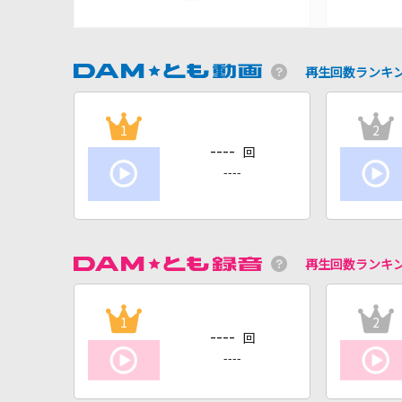
再生回数ランキ
1
2
----
回
----
再生回数ランキ
1
2
----
回
----