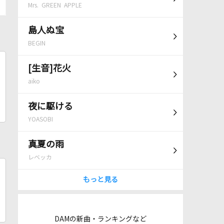
Mrs. GREEN APPLE
島人ぬ宝
BEGIN
[生音]花火
aiko
夜に駆ける
YOASOBI
真夏の雨
レベッカ
もっと見る
DAMの新曲・ランキングなど