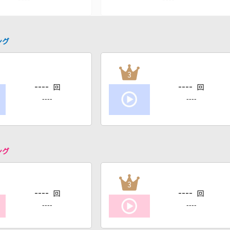
ング
3
----
----
回
回
----
----
ング
3
----
----
回
回
----
----