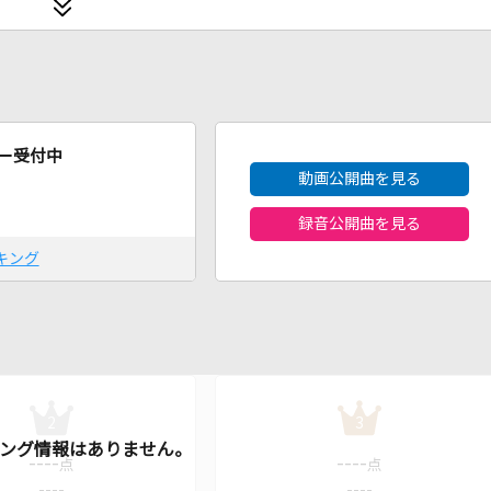
2026年8月度
ー受付中
動画公開曲を見る
録音公開曲を見る
キング
2
3
----
----
点
点
----
----