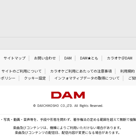
サイトマップ
お問い合わせ
DAM
DAM★とも
カラオケ＠DAM
サイトのご利用について
カラオケご利用にあたっての注意事項
利用規約
ーポリシー
クッキー設定
インフォマティブデータの取得について
ご契
© DAIICHIKOSHO CO.,LTD. All Rights Reserved.
・写真・動画・音声等を、手段や形態を問わず、著作権法の定める範囲を超えて無断で複
楽曲及びコンテンツは、機種によりご利用いただけない場合があります。
楽曲及びコンテンツの配信日、配信内容が変更になる場合があります。