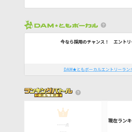
今なら採用のチャンス！ エントリ
DAM★ともボーカルエントリーラン
1
----
点
----