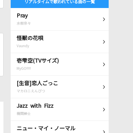
リアルタイムで歌われている曲の一覧
Pray
水樹奈々
怪獣の花唄
Vaundy
壱雫空(TVサイズ)
MyGO!!!!!
[生音]恋人ごっこ
マカロニえんぴつ
Jazz with Fizz
機関紳士
ニュー・マイ・ノーマル