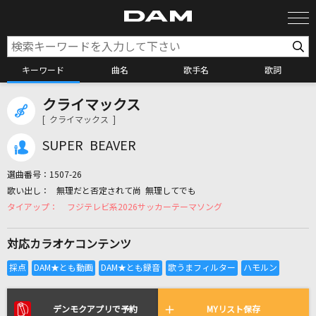
キーワード
曲名
歌手名
歌詞
クライマックス
カラオケ検索
[ クライマックス ]
SUPER BEAVER
カラオケ店舗検索
選曲番号：
1507-26
無理だと否定されて尚 無理してでも
カラオケリクエスト
フジテレビ系2026サッカーテーマソング
対応カラオケコンテンツ
全国りれき
リアルタイムで歌われている曲の一覧
デンモクアプリで予約
MYリスト保存