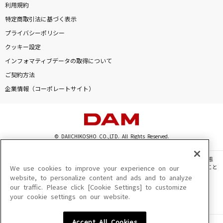
利用規約
特定商取引法に基づく表示
プライバシーポリシー
クッキー設定
インフォマティブデータの取得について
ご契約方法
企業情報（コーポレートサイト）
© DAIICHIKOSHO CO.,LTD. All Rights Reserved.
このサイトに掲載されている一切の文章・画像・写真・動画・音声等を、手段や形態
を問わず、著作権法の定める範囲を超えて無断で複製、転載、ファイル化などすること
We use cookies to improve your experience on our
を禁じます。
website, to personalize content and ads and to analyze
our traffic. Please click [Cookie Settings] to customize
楽曲及びコンテンツは、機種によりご利用いただけない場合があります。
your cookie settings on our website.
楽曲及びコンテンツの配信日、配信内容が変更になる場合があります。
楽曲によりMYリスト保存ができない場合があります。
Accept All Cookies