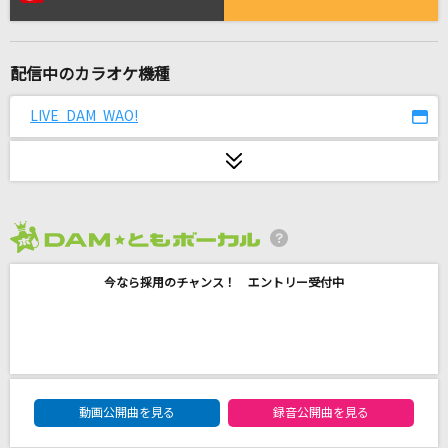
M
浜崎あゆみ
配信中のカラオケ機種
シャルル
バルーン
LIVE DAM WAO!
[生音]カブトムシ
aiko
カブトムシ
2026年8月度
aiko
今なら採用のチャンス！ エントリー受付中
I
BUMP OF CHICKEN
ロングヘアー
DAM★ともボーカルエントリーランキング
動画公開曲を見る
録音公開曲を見る
NARI