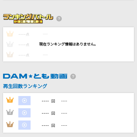
[オリカラ]色は匂へど 散りぬるを
幽閉サテライト
きらり
----
----
1
点
藤井 風
----
----
2
点
[生音]恋
----
----
3
点
back number
Sharon
Official髭男dism
再生回数ランキング
もっと見る
----
1
----
回
----
2
----
回
DAMの新曲・ランキングなど
カラオケ最新情報をチェック！
----
3
----
回