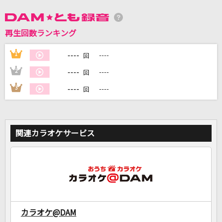
DAMに会員登録・ログインして
再生回数ランキング
カラオケをもっと楽しもう！
----
1
----
回
----
2
----
回
----
3
----
回
自宅でカラオケ歌い放題！
家族や友達と一緒に！練習にも！
関連カラオケサービス
カラオケ@DAM