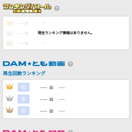
hazama
4na
----
----
1
点
キミに100パーセント
----
----
2
点
きゃりーぱみゅぱみゅ
----
----
3
点
[生音]太陽がくれた季節
青い三角定規
Dear…
再生回数ランキング
西野カナ
----
1
----
回
もっと見る
----
2
----
回
DAMの新曲・ランキングなど
----
3
----
回
カラオケ最新情報をチェック！