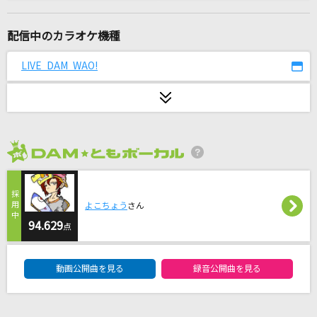
初恋リバイバル
iLiFE!
配信中のカラオケ機種
[生音]爆弾魔
LIVE DAM WAO!
ヨルシカ
[生音]あなたに
MONGOL800
2026年8月度
Story
AI
よこちょう
さん
変わらないもの
94.629
点
奥華子
DAM★ともボーカルエントリーランキング
動画公開曲を見る
録音公開曲を見る
会心の一撃
RADWIMPS