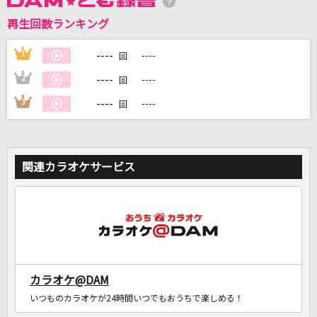
再生回数ランキング
DAMに会員登録・ログインして
カラオケをもっと楽しもう！
----
1
----
回
----
2
----
回
----
3
----
回
自宅でカラオケ歌い放題！
家族や友達と一緒に！練習にも！
関連カラオケサービス
カラオケ@DAM
いつものカラオケが24時間いつでもおうちで楽しめる！