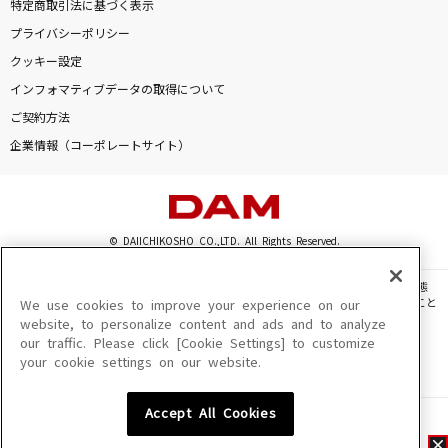
特定商取引法に基づく表示
プライバシーポリシー
クッキー設定
インフォマティブデータの取得について
ご契約方法
企業情報（コーポレートサイト）
© DAIICHIKOSHO CO.,LTD. All Rights Reserved.
このサイトに掲載されている一切の文章・画像・写真・動画・音声等を、手段や形態
を問わず、著作権法の定める範囲を超えて無断で複製、転載、ファイル化などすること
We use cookies to improve your experience on our
を禁じます。
website, to personalize content and ads and to analyze
our traffic. Please click [Cookie Settings] to customize
楽曲及びコンテンツは、機種によりご利用いただけない場合があります。
your cookie settings on our website.
楽曲及びコンテンツの配信日、配信内容が変更になる場合があります。
楽曲によりMYリスト保存ができない場合があります。
Accept All Cookies
JASRAC許諾番号
6602250213Y31015 6602250112Y38026 6602250240Y31015
6602250241Y45122