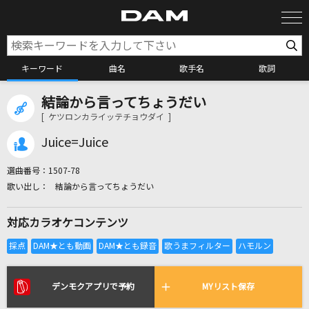
キーワード
曲名
歌手名
歌詞
結論から言ってちょうだい
カラオケ検索
[ ケツロンカライッテチョウダイ ]
Juice=Juice
カラオケ店舗検索
選曲番号：
1507-78
結論から言ってちょうだい
カラオケリクエスト
対応カラオケコンテンツ
全国りれき
リアルタイムで歌われている曲の一覧
デンモクアプリで予約
MYリスト保存