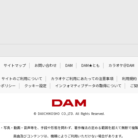
サイトマップ
お問い合わせ
DAM
DAM★とも
カラオケ＠DAM
サイトのご利用について
カラオケご利用にあたっての注意事項
利用規約
ーポリシー
クッキー設定
インフォマティブデータの取得について
ご契
© DAIICHIKOSHO CO.,LTD. All Rights Reserved.
・写真・動画・音声等を、手段や形態を問わず、著作権法の定める範囲を超えて無断で複
楽曲及びコンテンツは、機種によりご利用いただけない場合があります。