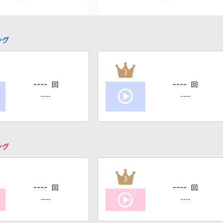
ング
3
----
----
回
回
----
----
ング
3
----
----
回
回
----
----