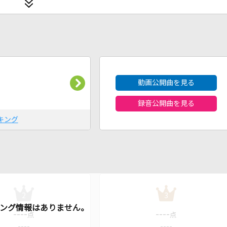
2026年8月度
動画公開曲を見る
録音公開曲を見る
キング
2
3
----
----
点
点
----
----