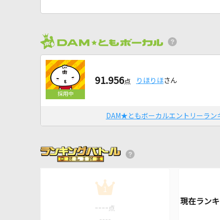
91.956
りほりほ
さん
点
DAM★ともボーカルエントリーラン
1
----
点
----