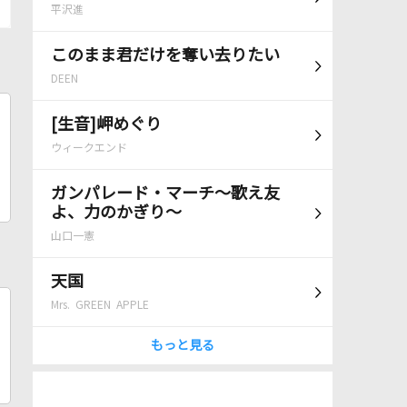
平沢進
このまま君だけを奪い去りたい
DEEN
[生音]岬めぐり
ウィークエンド
ガンパレード・マーチ～歌え友
よ、力のかぎり～
山口一憲
天国
Mrs. GREEN APPLE
もっと見る