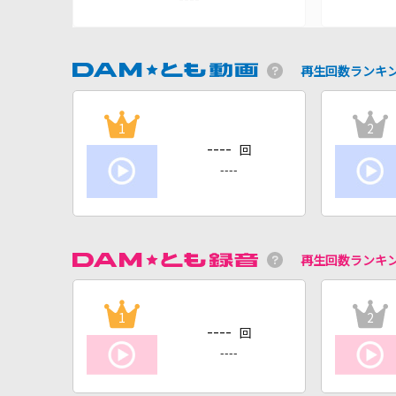
再生回数ランキ
1
2
----
回
----
再生回数ランキ
1
2
----
回
----