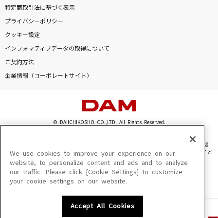
特定商取引法に基づく表示
プライバシーポリシー
クッキー設定
インフォマティブデータの取得について
ご契約方法
企業情報（コーポレートサイト）
© DAIICHIKOSHO CO.,LTD. All Rights Reserved.
このサイトに掲載されている一切の文章・画像・写真・動画・音声等を、手段や形態
を問わず、著作権法の定める範囲を超えて無断で複製、転載、ファイル化などすること
We use cookies to improve your experience on our
を禁じます。
website, to personalize content and ads and to analyze
our traffic. Please click [Cookie Settings] to customize
楽曲及びコンテンツは、機種によりご利用いただけない場合があります。
your cookie settings on our website.
楽曲及びコンテンツの配信日、配信内容が変更になる場合があります。
楽曲によりMYリスト保存ができない場合があります。
Accept All Cookies
JASRAC許諾番号
6602250213Y31015 6602250112Y38026 6602250240Y31015