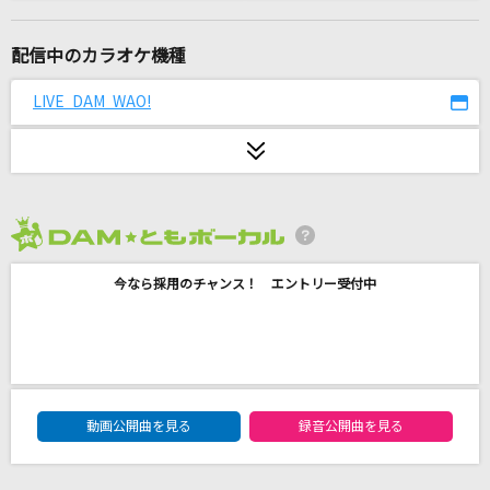
SPECIALZ
King Gnu
配信中のカラオケ機種
歌ひとすじに
LIVE DAM WAO!
西川ひとみ
花束
back number
2026年8月度
崩壊前夜
今なら採用のチャンス！ エントリー受付中
SixTONES
[生音]Glass
河村隆一
DAM★ともボーカルエントリーランキング
スパークル [original ver.]
動画公開曲を見る
録音公開曲を見る
RADWIMPS