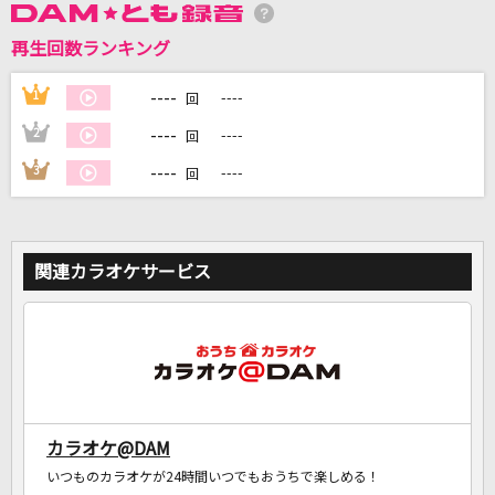
再生回数ランキング
DAMに会員登録・ログインして
カラオケをもっと楽しもう！
----
1
----
回
----
2
----
回
----
3
----
回
自宅でカラオケ歌い放題！
家族や友達と一緒に！練習にも！
関連カラオケサービス
カラオケ@DAM
いつものカラオケが24時間いつでもおうちで楽しめる！