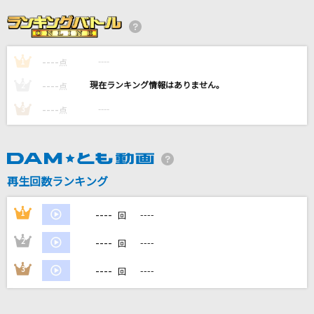
足りないハートビート
みなみまい from i.o.sound
----
----
1
クスシキ
点
Mrs. GREEN APPLE
----
----
2
点
----
----
3
点
Dancing stars on me!
μ's
オー！リバル
再生回数ランキング
ポルノグラフィティ
----
1
----
回
もっと見る
----
2
----
回
DAMの新曲・ランキングなど
----
3
----
回
カラオケ最新情報をチェック！