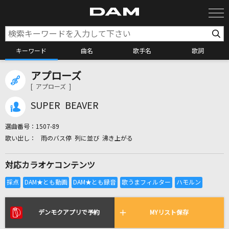
キーワード
曲名
歌手名
歌詞
アプローズ
カラオケ検索
[ アプローズ ]
SUPER BEAVER
カラオケ店舗検索
選曲番号：
1507-89
雨のバス停 列に並び 沸き上がる
カラオケリクエスト
対応カラオケコンテンツ
全国りれき
リアルタイムで歌われている曲の一覧
デンモクアプリで予約
MYリスト保存