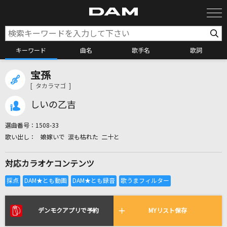
キーワード
曲名
歌手名
歌詞
宝孫
カラオケ検索
[ タカラマゴ ]
しいの乙吉
カラオケ店舗検索
選曲番号：
1508-33
娘嫁いで 涙も枯れた 二十と
カラオケリクエスト
対応カラオケコンテンツ
全国りれき
リアルタイムで歌われている曲の一覧
デンモクアプリで予約
MYリスト保存