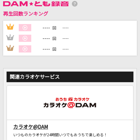
再生回数ランキング
DAMに会員登録・ログインして
カラオケをもっと楽しもう！
----
1
----
回
----
2
----
回
----
3
----
回
自宅でカラオケ歌い放題！
家族や友達と一緒に！練習にも！
関連カラオケサービス
カラオケ@DAM
いつものカラオケが24時間いつでもおうちで楽しめる！