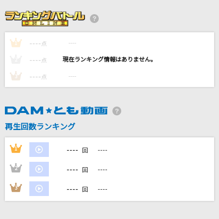
新宝島
サカナクション
----
----
1
[プロオケ]水彩の月
点
秦 基博
----
----
2
点
----
----
3
点
UNDEAD
YOASOBI
[生音]前前前世 (movie ver.)
再生回数ランキング
RADWIMPS
----
1
----
回
もっと見る
----
2
----
回
DAMの新曲・ランキングなど
----
3
----
回
カラオケ最新情報をチェック！