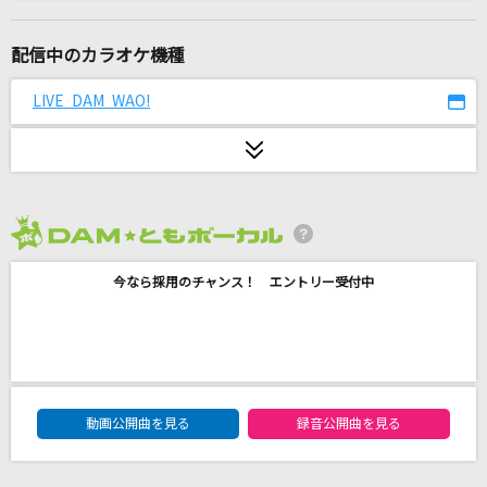
さよならエレジー
石崎ひゅーい
配信中のカラオケ機種
プロポーズ
LIVE DAM WAO!
なとり
月を見ていた(ビデオクリップバージョン)
米津玄師
2026年8月度
[生音]なごり雪
今なら採用のチャンス！ エントリー受付中
イルカ
「じゃあね」が切ない
乃木坂46
DAM★ともボーカルエントリーランキング
ABRACADABRA
動画公開曲を見る
録音公開曲を見る
SixTONES