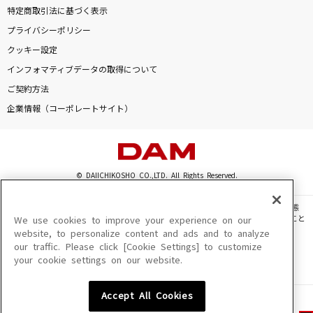
特定商取引法に基づく表示
プライバシーポリシー
クッキー設定
インフォマティブデータの取得について
ご契約方法
企業情報（コーポレートサイト）
© DAIICHIKOSHO CO.,LTD. All Rights Reserved.
このサイトに掲載されている一切の文章・画像・写真・動画・音声等を、手段や形態
を問わず、著作権法の定める範囲を超えて無断で複製、転載、ファイル化などすること
We use cookies to improve your experience on our
を禁じます。
website, to personalize content and ads and to analyze
our traffic. Please click [Cookie Settings] to customize
楽曲及びコンテンツは、機種によりご利用いただけない場合があります。
your cookie settings on our website.
楽曲及びコンテンツの配信日、配信内容が変更になる場合があります。
楽曲によりMYリスト保存ができない場合があります。
Accept All Cookies
JASRAC許諾番号
6602250213Y31015 6602250112Y38026 6602250240Y31015