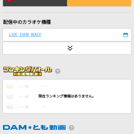
夏祭り
JITTERIN' JINN
配信中のカラオケ機種
Angel
ちゃんみな
LIVE DAM WAO!
夢をあきらめないで
岡村孝子
助演女優症2
back number
----
----
1
点
[生音]さくら(独唱)
----
----
2
点
森山直太朗(直太朗)
----
----
3
点
Esperanza
西野カナ