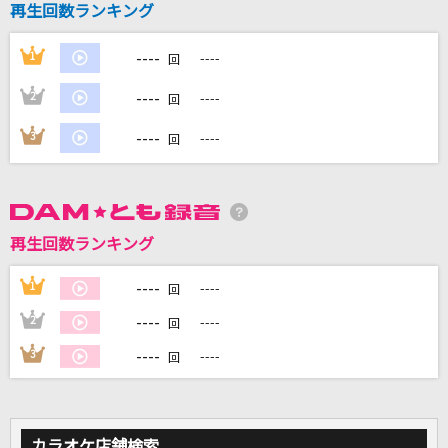
再生回数ランキング
Transmit
Dios/シグナルP feat.鏡音リン
----
1
----
回
LIFE IS BEAUTIFUL
----
2
----
回
go!go!vanillas
----
3
----
回
[生音]HOT LIMIT
T.M.Revolution
[生音]今、僕、アンダーグラウンドから
再生回数ランキング
結束バンド
----
1
----
回
もっと見る
----
2
----
回
----
3
----
回
DAMの新曲・ランキングなど
カラオケ最新情報をチェック！
カラオケ店舗検索