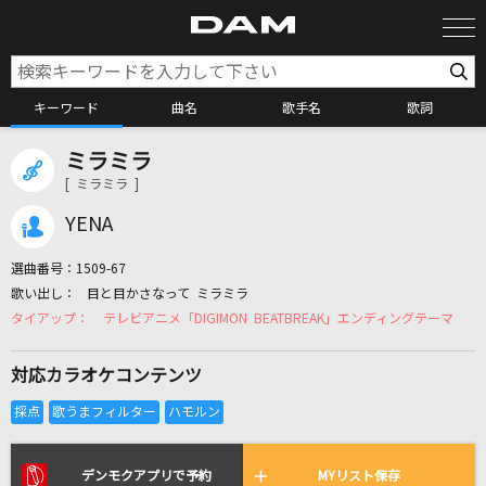
キーワード
曲名
歌手名
歌詞
ミラミラ
カラオケ検索
[ ミラミラ ]
YENA
カラオケ店舗検索
選曲番号：
1509-67
目と目かさなって ミラミラ
カラオケリクエスト
テレビアニメ「DIGIMON BEATBREAK」エンディングテーマ
対応カラオケコンテンツ
全国りれき
リアルタイムで歌われている曲の一覧
デンモクアプリで予約
MYリスト保存