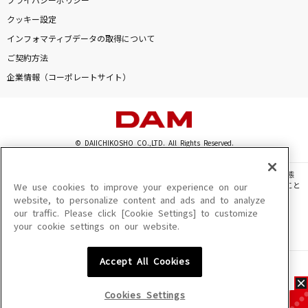
プライバシーポリシー
クッキー設定
インフォマティブデータの取得について
ご契約方法
企業情報（コーポレートサイト）
© DAIICHIKOSHO CO.,LTD. All Rights Reserved.
このサイトに掲載されている一切の文章・画像・写真・動画・音声等を、手段や形態
を問わず、著作権法の定める範囲を超えて無断で複製、転載、ファイル化などすること
We use cookies to improve your experience on our
を禁じます。
website, to personalize content and ads and to analyze
our traffic. Please click [Cookie Settings] to customize
楽曲及びコンテンツは、機種によりご利用いただけない場合があります。
your cookie settings on our website.
楽曲及びコンテンツの配信日、配信内容が変更になる場合があります。
楽曲によりMYリスト保存ができない場合があります。
Accept All Cookies
JASRAC許諾番号
6602250213Y31015 6602250112Y38026 6602250240Y31015
6602250241Y45122
Cookies Settings