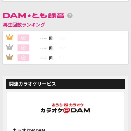
DAMに会員登録・ログインして
カラオケをもっと楽しもう！
再生回数ランキング
----
1
----
回
----
2
----
回
自宅でカラオケ歌い放題！
----
3
----
回
家族や友達と一緒に！練習にも！
関連カラオケサービス
カラオケ@DAM