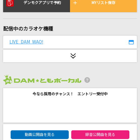
My Voice Is For You
デンモクアプリで予約
MYリスト保存
＝LOVE
Reckless fire
配信中のカラオケ機種
井出泰彰
LIVE DAM WAO!
[生音]Your Song
Mr.Children
プロポーズ
なとり
2026年8月度
今なら採用のチャンス！ エントリー受付中
コンビニ
ブリーフ&トランクス
雨とカプチーノ
ヨルシカ
DAM★ともボーカルエントリーランキング
動画公開曲を見る
録音公開曲を見る