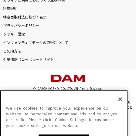
カラオケご利用にあたっての注意事項
利用規約
特定商取引法に基づく表示
プライバシーポリシー
クッキー設定
インフォマティブデータの取得について
ご契約方法
企業情報（コーポレートサイト）
© DAIICHIKOSHO CO.,LTD. All Rights Reserved.
このサイトに掲載されている一切の文章・画像・写真・動画・音声等を、手段や形態
を問わず、著作権法の定める範囲を超えて無断で複製、転載、ファイル化などすること
We use cookies to improve your experience on our
を禁じます。
website, to personalize content and ads and to analyze
our traffic. Please click [Cookie Settings] to customize
楽曲及びコンテンツは、機種によりご利用いただけない場合があります。
your cookie settings on our website.
楽曲及びコンテンツの配信日、配信内容が変更になる場合があります。
楽曲によりMYリスト保存ができない場合があります。