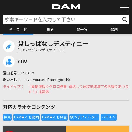
キーワード
曲名
歌手名
歌詞
貸しっぱなしデスティニー
カラオケ検索
[ カシッパナシデスティニー ]
ano
カラオケ店舗検索
選曲番号：
1513-15
Love yourself Baby good☆
カラオケリクエスト
『新劇場版☆ケロロ軍曹 復活して速攻地球滅亡の危機でありま
す！』主題歌
全国りれき
対応カラオケコンテンツ
リアルタイムで歌われている曲の一覧