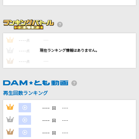
明日はきっといい日になる
高橋 優
朱夏
SixTONES
----
----
1
点
----
----
2
点
[生音]花に亡霊
ヨルシカ
----
----
3
点
空に免じて
傘村トータ
再生回数ランキング
もっと見る
----
1
----
回
DAMの新曲・ランキングなど
----
2
----
回
カラオケ最新情報をチェック！
----
3
----
回