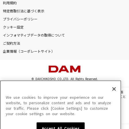
利用規約
特定商取引法に基づく表示
プライバシーポリシー
クッキー設定
インフォマティブデータの取得について
ご契約方法
企業情報（コーポレートサイト）
© DAIICHIKOSHO CO.,LTD. All Rights Reserved.
このサイトに掲載されている一切の文章・画像・写真・動画・音声等を、手段や形態
を問わず、著作権法の定める範囲を超えて無断で複製、転載、ファイル化などすること
We use cookies to improve your experience on our
を禁じます。
website, to personalize content and ads and to analyze
our traffic. Please click [Cookie Settings] to customize
楽曲及びコンテンツは、機種によりご利用いただけない場合があります。
your cookie settings on our website.
楽曲及びコンテンツの配信日、配信内容が変更になる場合があります。
楽曲によりMYリスト保存ができない場合があります。
Accept All Cookies