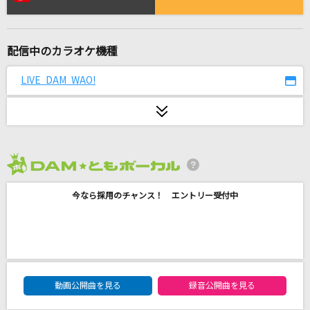
[生音]世田谷ラブストーリー
back number
配信中のカラオケ機種
愛の道草
塙宣之&おかゆ
LIVE DAM WAO!
[プロオケ]シングルベッド
シャ乱Q
[生音]朝が来る前に
2026年8月度
秦 基博
今なら採用のチャンス！ エントリー受付中
ケセラセラ
Mrs. GREEN APPLE
Ai☆$!!
DAM★ともボーカルエントリーランキング
動画公開曲を見る
録音公開曲を見る
[GODASH]明星スバル(CV.柿原徹也)、天城一彩(CV.梶原岳人)、葵ゆうた(C
V.斉藤壮馬)、天城燐音(CV.阿座上洋平)、エス(CV.豊島修平)