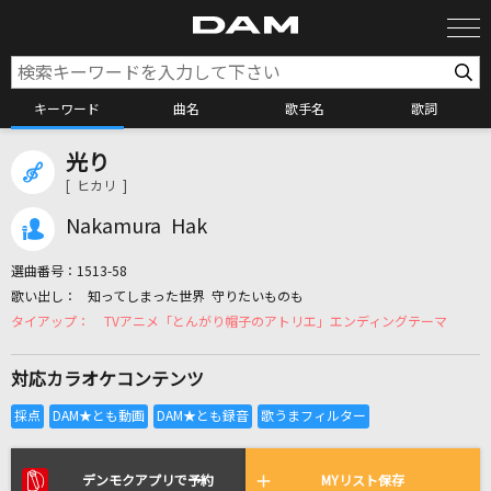
キーワード
曲名
歌手名
歌詞
光り
カラオケ検索
[ ヒカリ ]
Nakamura Hak
カラオケ店舗検索
選曲番号：
1513-58
知ってしまった世界 守りたいものも
カラオケリクエスト
TVアニメ「とんがり帽子のアトリエ」エンディングテーマ
対応カラオケコンテンツ
全国りれき
リアルタイムで歌われている曲の一覧
デンモクアプリで予約
MYリスト保存