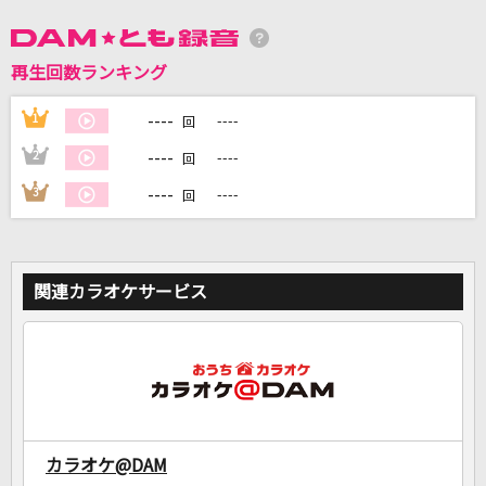
再生回数ランキング
DAMに会員登録・ログインして
カラオケをもっと楽しもう！
----
1
----
回
----
2
----
回
----
3
----
回
自宅でカラオケ歌い放題！
家族や友達と一緒に！練習にも！
関連カラオケサービス
カラオケ@DAM