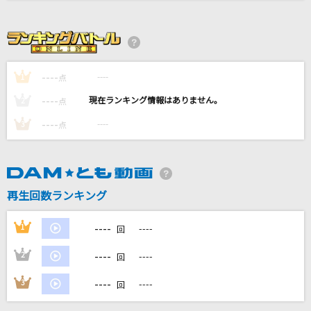
[生音]かたちあるもの
柴咲コウ
怪獣の花唄
----
----
1
点
Vaundy
----
----
2
点
----
----
大好きになればいいんじゃない?
3
点
すとぷり
いい日旅立ち
再生回数ランキング
山口百恵
もっと見る
----
1
----
回
----
2
----
回
DAMの新曲・ランキングなど
カラオケ最新情報をチェック！
----
3
----
回