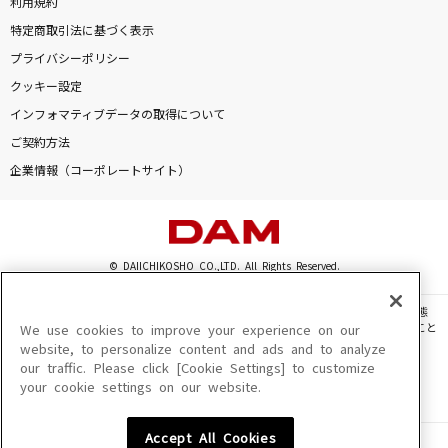
利用規約
特定商取引法に基づく表示
プライバシーポリシー
クッキー設定
インフォマティブデータの取得について
ご契約方法
企業情報（コーポレートサイト）
© DAIICHIKOSHO CO.,LTD. All Rights Reserved.
このサイトに掲載されている一切の文章・画像・写真・動画・音声等を、手段や形態
を問わず、著作権法の定める範囲を超えて無断で複製、転載、ファイル化などすること
We use cookies to improve your experience on our
を禁じます。
website, to personalize content and ads and to analyze
our traffic. Please click [Cookie Settings] to customize
楽曲及びコンテンツは、機種によりご利用いただけない場合があります。
your cookie settings on our website.
楽曲及びコンテンツの配信日、配信内容が変更になる場合があります。
楽曲によりMYリスト保存ができない場合があります。
Accept All Cookies
JASRAC許諾番号