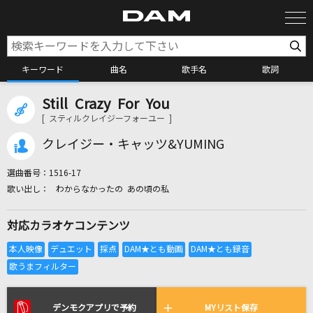
キーワード
曲名
歌手名
歌詞
Still Crazy For You
カラオケ検索
[ スティルクレイジーフォーユー ]
クレイジー・キャッツ&YUMING
カラオケ店舗検索
選曲番号：
1516-17
わからなかったの あの頃の私
カラオケリクエスト
対応カラオケコンテンツ
全国りれき
リアルタイムで歌われている曲の一覧
デンモクアプリで予約
MYリスト保存