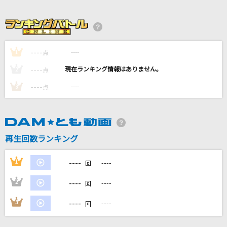
[生音]アイのシナリオ
CHiCO with HoneyWorks
[生音]fish
----
----
1
点
back number
----
----
2
点
[生音]Lovin' you～2nd LIVE TOUR ver.～
----
----
3
点
東方神起
fragile
Every Little Thing
再生回数ランキング
もっと見る
----
1
----
回
----
2
----
回
DAMの新曲・ランキングなど
カラオケ最新情報をチェック！
----
3
----
回