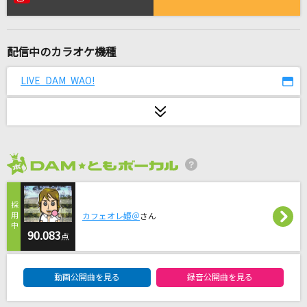
[生音]ピースサイン
米津玄師
配信中のカラオケ機種
君セン!
iLiFE!
LIVE DAM WAO!
モエチャッカファイア
弌誠
ハナミズキ
2026年8月度
一青 窈
forever we can make it!
カフェオレ姫＠
さん
THYME
90.083
点
DAM★ともボーカルエントリーランキング
[生音]アイスクリーム シンドローム
動画公開曲を見る
録音公開曲を見る
スキマスイッチ