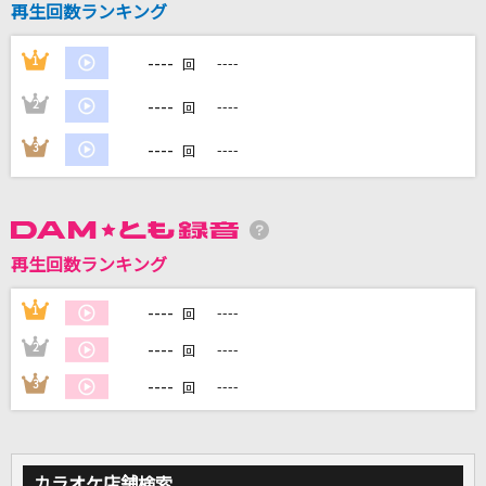
再生回数ランキング
よー、そこの若いの
竹原ピストル
----
1
----
回
[生音]ツキミソウ
----
2
----
回
Novelbright
----
3
----
回
[生音]RAIN
SEKAI NO OWARI(世界の終わり)
雨とペトラ
再生回数ランキング
バルーン
----
1
----
回
もっと見る
----
2
----
回
----
3
----
回
DAMの新曲・ランキングなど
カラオケ最新情報をチェック！
カラオケ店舗検索