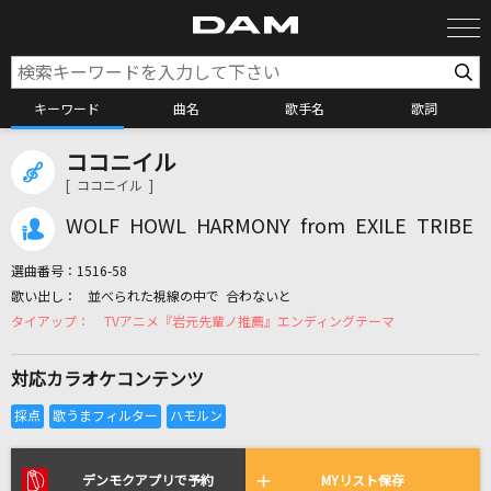
キーワード
曲名
歌手名
歌詞
ココニイル
カラオケ検索
[ ココニイル ]
WOLF HOWL HARMONY from EXILE TRIBE
カラオケ店舗検索
選曲番号：
1516-58
並べられた視線の中で 合わないと
カラオケリクエスト
TVアニメ『岩元先輩ノ推薦』エンディングテーマ
対応カラオケコンテンツ
全国りれき
リアルタイムで歌われている曲の一覧
デンモクアプリで予約
MYリスト保存