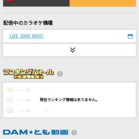
恋人ごっこ
マカロニえんぴつ
配信中のカラオケ機種
[生音]未来
コブクロ
LIVE DAM WAO!
[生音]ドラえもん(ドラえもんアニメバージョン)
星野 源
新しい恋人達に
back number
----
----
1
点
REACH OUT
----
----
2
点
和田アキ子
----
----
3
点
[生音]ラスト・シーン
矢沢永吉