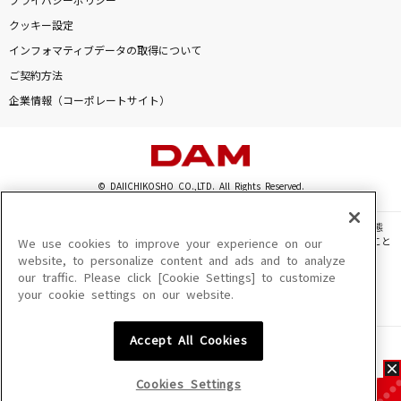
プライバシーポリシー
クッキー設定
インフォマティブデータの取得について
ご契約方法
企業情報（コーポレートサイト）
© DAIICHIKOSHO CO.,LTD. All Rights Reserved.
このサイトに掲載されている一切の文章・画像・写真・動画・音声等を、手段や形態
を問わず、著作権法の定める範囲を超えて無断で複製、転載、ファイル化などすること
We use cookies to improve your experience on our
を禁じます。
website, to personalize content and ads and to analyze
our traffic. Please click [Cookie Settings] to customize
楽曲及びコンテンツは、機種によりご利用いただけない場合があります。
your cookie settings on our website.
楽曲及びコンテンツの配信日、配信内容が変更になる場合があります。
楽曲によりMYリスト保存ができない場合があります。
Accept All Cookies
JASRAC許諾番号
6602250213Y31015 6602250112Y38026 6602250240Y31015
6602250241Y45122
Cookies Settings