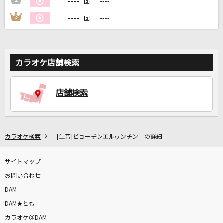
----
2
----
回
----
3
----
回
DAMに会員登録・ログインして
カラオケをもっと楽しもう！
カラオケ店舗検索
自宅でカラオケ歌い放題！
店舗検索
家族や友達と一緒に！練習にも！
カラオケ検索
「[生音]ビョーチンエルヮンチン」の詳細
サイトマップ
お問い合わせ
DAM
DAM★とも
カラオケ＠DAM