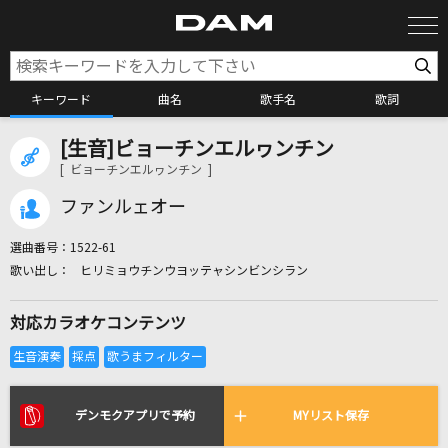
キーワード
曲名
歌手名
歌詞
[生音]ビョーチンエルヮンチン
カラオケ検索
[ ビョーチンエルヮンチン ]
ファンルェオー
カラオケ店舗検索
選曲番号：
1522-61
ヒリミョウチンウヨッテャシンビンシラン
カラオケリクエスト
対応カラオケコンテンツ
全国りれき
リアルタイムで歌われている曲の一覧
デンモクアプリで予約
MYリスト保存