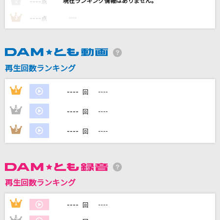
----
----
2
点
若者のすべて
----
----
3
点
フジファブリック
[生音]あふれる涙が伝うとき
津吹みゆ
再生回数ランキング
ガツガツ!!
----
1
----
回
串田アキラ
----
2
----
回
僕達は天使だった
----
3
----
回
影山ヒロノブ
もっと見る
再生回数ランキング
DAMの新曲・ランキングなど
カラオケ最新情報をチェック！
----
1
----
回