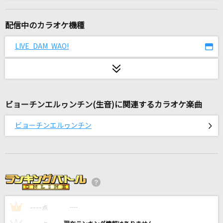
雪恋華
市川由紀乃
配信中のカラオケ機種
[生音]恋の終わりの名古屋にひとり
LIVE DAM WAO!
水森かおり
Nameless Story
寺島拓篤
ビョーチンエルヮンチン(生音)に関連するカラオケ楽曲
ホタルノヒカリ
ビョーチンエルヮンチン
いきものがかり
[生音]少年時代
井上陽水
人にやさしく
----
THE BLUE HEARTS
----
1
点