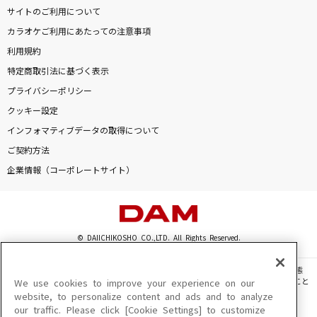
サイトのご利用について
カラオケご利用にあたっての注意事項
利用規約
特定商取引法に基づく表示
プライバシーポリシー
クッキー設定
インフォマティブデータの取得について
ご契約方法
企業情報（コーポレートサイト）
© DAIICHIKOSHO CO.,LTD. All Rights Reserved.
このサイトに掲載されている一切の文章・画像・写真・動画・音声等を、手段や形態
を問わず、著作権法の定める範囲を超えて無断で複製、転載、ファイル化などすること
We use cookies to improve your experience on our
を禁じます。
website, to personalize content and ads and to analyze
our traffic. Please click [Cookie Settings] to customize
楽曲及びコンテンツは、機種によりご利用いただけない場合があります。