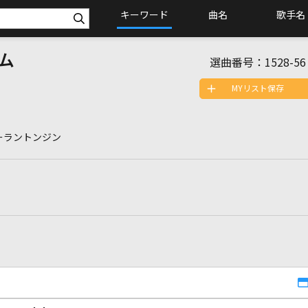
キーワード
曲名
歌手名
ム
選曲番号：
1528-56
MYリスト保存
ーラントンジン