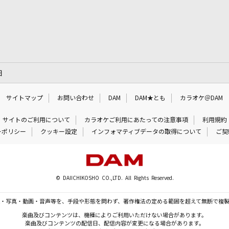
細
サイトマップ
お問い合わせ
DAM
DAM★とも
カラオケ＠DAM
サイトのご利用について
カラオケご利用にあたっての注意事項
利用規約
ーポリシー
クッキー設定
インフォマティブデータの取得について
ご契
© DAIICHIKOSHO CO.,LTD. All Rights Reserved.
・写真・動画・音声等を、手段や形態を問わず、著作権法の定める範囲を超えて無断で複
楽曲及びコンテンツは、機種によりご利用いただけない場合があります。
楽曲及びコンテンツの配信日、配信内容が変更になる場合があります。