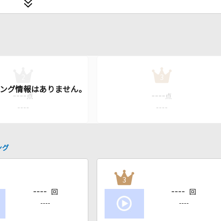
2
3
----
----
点
点
----
----
ング
3
----
----
回
回
----
----