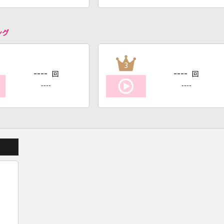
ング
3
----
----
回
回
----
----