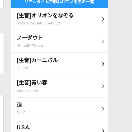
リアルタイムで歌われている曲の一覧
[生音]オリオンをなぞる
UNISON SQUARE GARDEN
ノーダウト
Official髭男dism
[生音]カーニバル
Vaundy
[生音]青い春
back number
道
EXILE
U.S.A.