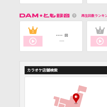
再生回数ランキ
1
2
----
回
----
カラオケ店舗検索