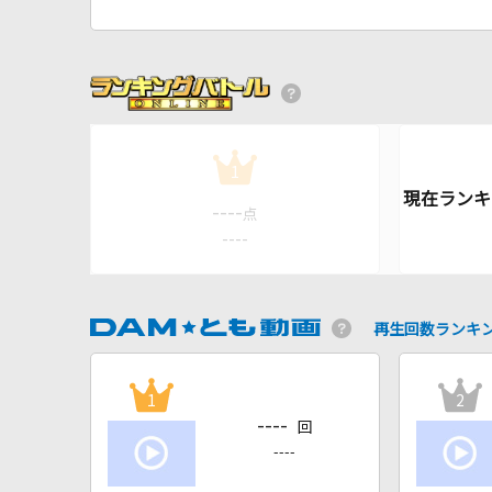
1
----
点
----
再生回数ランキ
1
2
----
回
----