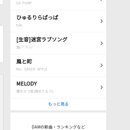
DA PUMP
ひゅるりらぱっぱ
tuki.
[生音]迷宮ラブソング
嵐(アラシ)
風と町
Mrs. GREEN APPLE
MELODY
優木せつ菜(楠木ともり)
もっと見る
DAMの新曲・ランキングなど