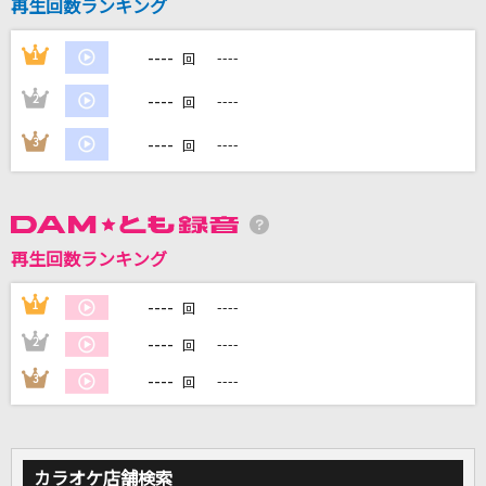
再生回数ランキング
Bunny Girl
----
1
----
回
AKASAKI
----
2
----
回
旅路
----
3
----
回
藤井 風
イエスタデイ
Official髭男dism
再生回数ランキング
プラトニック・プラネット(Ultimate Juice Ve
----
1
----
r.)
回
Juice=Juice
----
2
----
回
----
3
----
回
もっと見る
DAMの新曲・ランキングなど
カラオケ最新情報をチェック！
カラオケ店舗検索