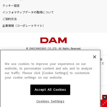
クッキー設定
インフォマティブデータの取得について
ご契約方法
企業情報（コーポレートサイト）
© DAIICHIKOSHO CO.,LTD. All Rights Reserved.
このサイトに掲載されている一切の文章・画像・写真・動画・音声等を、手段や形態
を問わず、著作権法の定める範囲を超えて無断で複製、転載、ファイル化などすること
We use cookies to improve your experience on our
を禁じます。
website, to personalize content and ads and to analyze
our traffic. Please click [Cookie Settings] to customize
楽曲及びコンテンツは、機種によりご利用いただけない場合があります。
your cookie settings on our website.
楽曲及びコンテンツの配信日、配信内容が変更になる場合があります。
楽曲によりMYリスト保存ができない場合があります。
Accept All Cookies
JASRAC許諾番号
6602250213Y31015 6602250112Y38026 6602250240Y31015
6602250241Y45122
Cookies Settings
NexTone許諾番号