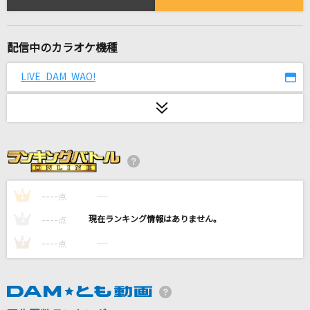
[生音]Share The World～4th LIVE TOUR ver.
～
東方神起
配信中のカラオケ機種
Phantom Joke
LIVE DAM WAO!
UNISON SQUARE GARDEN
BRAVE GROOVE
iLiFE!
雲と幽霊
----
----
ヨルシカ
1
点
----
----
2
点
星空のSpica
----
----
3
点
田村ゆかり
[生音]Lovers
sumika