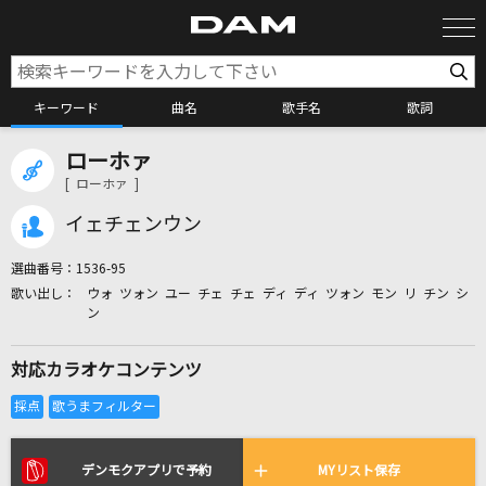
キーワード
曲名
歌手名
歌詞
ローホァ
カラオケ検索
[ ローホァ ]
イェチェンウン
カラオケ店舗検索
選曲番号：
1536-95
ウォ ツォン ユー チェ チェ ディ ディ ツォン モン リ チン シ
カラオケリクエスト
ン
対応カラオケコンテンツ
全国りれき
リアルタイムで歌われている曲の一覧
デンモクアプリで予約
MYリスト保存