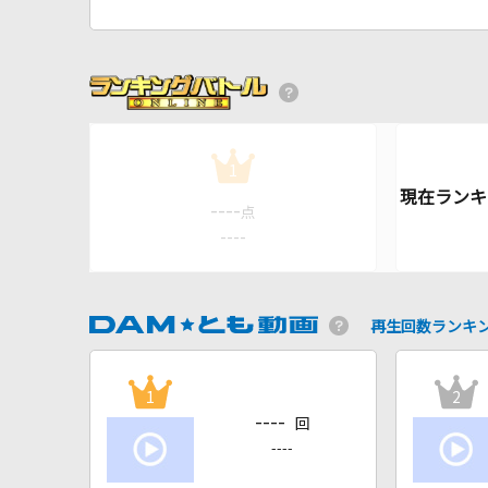
1
----
点
----
再生回数ランキ
1
2
----
回
----