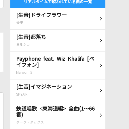
リアルタイムで歌われている曲の一覧
[生音]ドライフラワー
優里
[生音]都落ち
ヨルシカ
Payphone feat. Wiz Khalifa [ペ
イフォン]
Maroon 5
[生音]イマジネーション
SPYAIR
鉄道唱歌 <東海道編> 全曲(1～66
番)
ダーク・ダックス