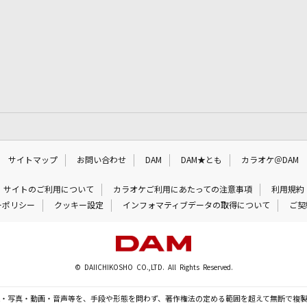
サイトマップ
お問い合わせ
DAM
DAM★とも
カラオケ＠DAM
サイトのご利用について
カラオケご利用にあたっての注意事項
利用規約
ーポリシー
クッキー設定
インフォマティブデータの取得について
ご契
© DAIICHIKOSHO CO.,LTD. All Rights Reserved.
・写真・動画・音声等を、手段や形態を問わず、著作権法の定める範囲を超えて無断で複