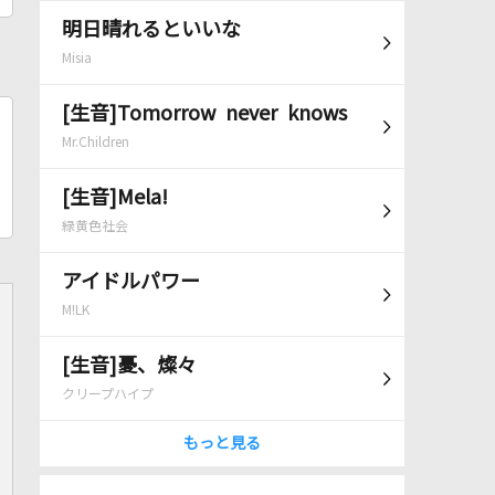
明日晴れるといいな
Misia
[生音]Tomorrow never knows
Mr.Children
[生音]Mela!
緑黄色社会
アイドルパワー
M!LK
[生音]憂、燦々
クリープハイプ
もっと見る