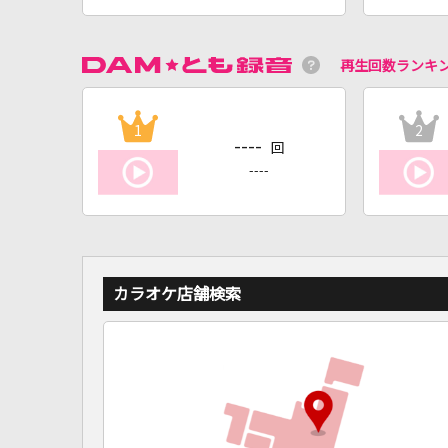
再生回数ランキ
1
2
----
回
----
カラオケ店舗検索