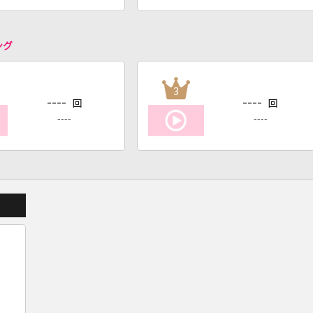
ング
3
----
----
回
回
----
----