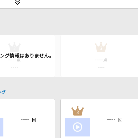
2
3
----
----
点
点
----
----
ング
3
----
----
回
回
----
----