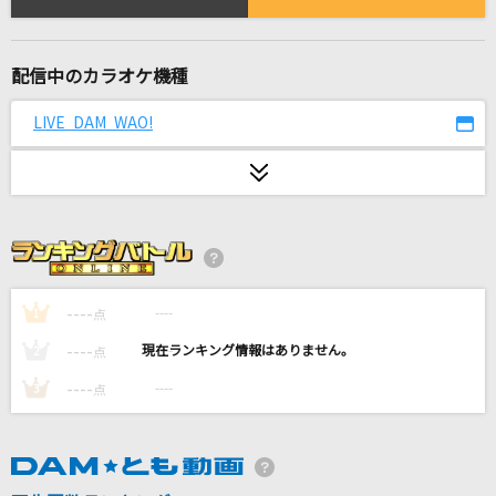
[生音]さよならエレジー
菅田将暉
配信中のカラオケ機種
まごパワー
打首獄門同好会
LIVE DAM WAO!
イエスタデイ
Official髭男dism
高嶺の花子さん
back number
----
----
1
点
BaBaBa Burning Love！
----
----
2
点
アンジュルム
----
----
3
点
それぞれの明日
岡村孝子