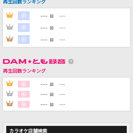
再生回数ランキング
青のすみか
キタニタツヤ
----
1
----
回
[生音]瞬き
----
2
----
回
back number
----
3
----
回
フラミンゴ
syudou
再生回数ランキング
Soranji
Mrs. GREEN APPLE
----
1
----
回
もっと見る
----
2
----
回
----
3
----
回
DAMの新曲・ランキングなど
カラオケ最新情報をチェック！
カラオケ店舗検索