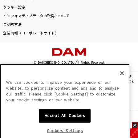
クッキー設定
インフォマティブデータの取得について
ご契約方法
企業情報（コーポレートサイト）
© DAIICHIKOSHO CO.,LTD. All Rights Reserved.
このサイトに掲載されている一切の文章・画像・写真・動画・音声等を、手段や形態
を問わず、著作権法の定める範囲を超えて無断で複製、転載、ファイル化などすること
We use cookies to improve your experience on our
を禁じます。
website, to personalize content and ads and to analyze
our traffic. Please click [Cookie Settings] to customize
楽曲及びコンテンツは、機種によりご利用いただけない場合があります。
your cookie settings on our website.
楽曲及びコンテンツの配信日、配信内容が変更になる場合があります。
楽曲によりMYリスト保存ができない場合があります。
Accept All Cookies
JASRAC許諾番号
6602250213Y31015 6602250112Y38026 6602250240Y31015
6602250241Y45122
Cookies Settings
NexTone許諾番号