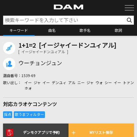
キーワード
曲名
歌手名
歌詞
1+1=2 [イージャイードンユィアル]
カラオケ検索
[ イージャイードンユィアル ]
ウーチョンジュン
カラオケ店舗検索
選曲番号：
1539-69
イー ジャ イー デンユィ アル ニー ジャ ウォ シー イー トァン
カラオケリクエスト
ホォ
対応カラオケコンテンツ
全国りれき
リアルタイムで歌われている曲の一覧
デンモクアプリで予約
MYリスト保存