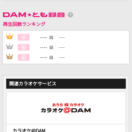
DAMに会員登録・ログインして
カラオケをもっと楽しもう！
再生回数ランキング
----
1
----
回
----
2
----
回
自宅でカラオケ歌い放題！
----
3
----
回
家族や友達と一緒に！練習にも！
関連カラオケサービス
カラオケ@DAM