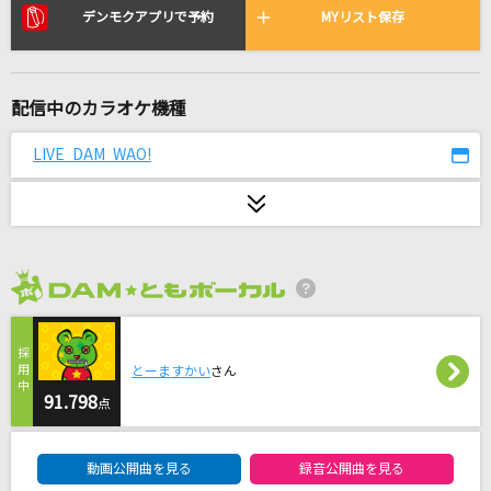
HE IS MINE
デンモクアプリで予約
MYリスト保存
クリープハイプ
Yes! 東京
配信中のカラオケ機種
EBiDAN (恵比寿学園男子部)
LIVE DAM WAO!
夏空
Galileo Galilei
だから僕は音楽を辞めた
ヨルシカ
2026年8月度
[生音]Time after time ～花舞う街で～
倉木麻衣
とーますかい
さん
91.798
点
I'm a mess
DAM★ともボーカルエントリーランキング
MY FIRST STORY
動画公開曲を見る
録音公開曲を見る