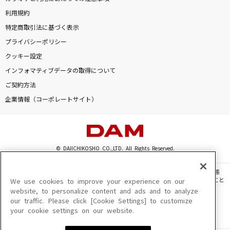
利用規約
特定商取引法に基づく表示
プライバシーポリシー
クッキー設定
インフォマティブデータの取得について
ご契約方法
企業情報（コーポレートサイト）
© DAIICHIKOSHO CO.,LTD. All Rights Reserved.
このサイトに掲載されている一切の文章・画像・写真・動画・音声等を、手段や形態
を問わず、著作権法の定める範囲を超えて無断で複製、転載、ファイル化などすること
We use cookies to improve your experience on our
を禁じます。
website, to personalize content and ads and to analyze
our traffic. Please click [Cookie Settings] to customize
楽曲及びコンテンツは、機種によりご利用いただけない場合があります。
your cookie settings on our website.
楽曲及びコンテンツの配信日、配信内容が変更になる場合があります。
楽曲によりMYリスト保存ができない場合があります。