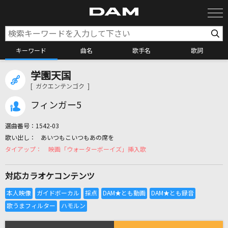
キーワード
曲名
歌手名
歌詞
学園天国
カラオケ検索
[ ガクエンテンゴク ]
フィンガー5
カラオケ店舗検索
選曲番号：
1542-03
あいつもこいつもあの席を
カラオケリクエスト
映画「ウォーターボーイズ」挿入歌
対応カラオケコンテンツ
全国りれき
リアルタイムで歌われている曲の一覧