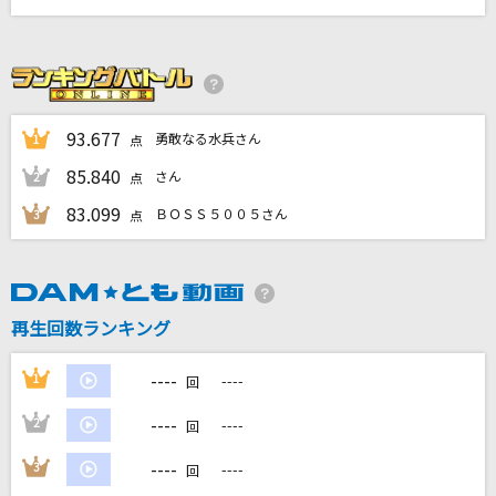
アイネクライネ
米津玄師
エイリアンエイリアン
ナユタン星人
93.677
勇敢なる水兵さん
1
点
85.840
さん
2
点
ホール・ニュー・ワールド(新しい世界)
83.099
ＢＯＳＳ５００５さん
石井一孝・麻生かほ里
3
点
Taking Off
ONE OK ROCK
再生回数ランキング
もっと見る
----
1
----
回
DAMの新曲・ランキングなど
----
2
----
回
カラオケ最新情報をチェック！
----
3
----
回