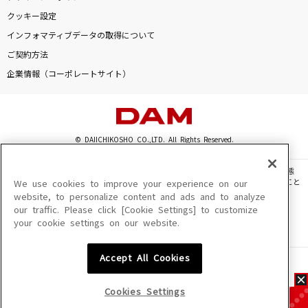
クッキー設定
インフォマティブデータの取得について
ご契約方法
企業情報（コーポレートサイト）
© DAIICHIKOSHO CO.,LTD. All Rights Reserved.
このサイトに掲載されている一切の文章・画像・写真・動画・音声等を、手段や形態
を問わず、著作権法の定める範囲を超えて無断で複製、転載、ファイル化などすること
We use cookies to improve your experience on our
を禁じます。
website, to personalize content and ads and to analyze
our traffic. Please click [Cookie Settings] to customize
楽曲及びコンテンツは、機種によりご利用いただけない場合があります。
your cookie settings on our website.
楽曲及びコンテンツの配信日、配信内容が変更になる場合があります。
楽曲によりMYリスト保存ができない場合があります。
Accept All Cookies
JASRAC許諾番号
6602250213Y31015 6602250112Y38026 6602250240Y31015
6602250241Y45122
Cookies Settings
NexTone許諾番号