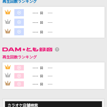
再生回数ランキング
On My Way [オン・マイ・ウェイ]
Alan Walker, Sabrina Carpenter & Farruko
----
1
----
回
[生音]未来予想図Ⅱ
----
2
----
回
DREAMS COME TRUE
----
3
----
回
Circle
Mrs. GREEN APPLE
再生回数ランキング
白い季節
Misia
----
1
----
回
もっと見る
----
2
----
回
----
3
----
回
DAMの新曲・ランキングなど
カラオケ最新情報をチェック！
カラオケ店舗検索