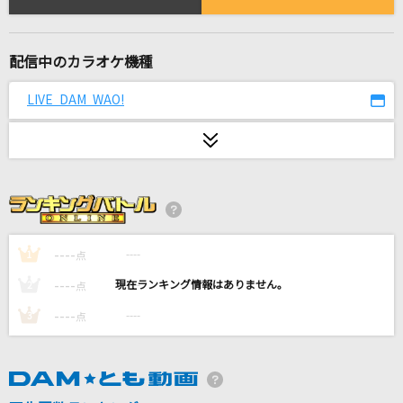
弱虫モンブラン
DECO*27
配信中のカラオケ機種
[良音]Colors of the Heart
UVERworld
LIVE DAM WAO!
[オリカラ]色は匂へど 散りぬるを
幽閉サテライト
[生音]Tomorrow never knows
Mr.Children
----
----
1
点
[生音]366日
----
----
2
点
HY
----
----
3
点
とんぼり情話
香月あやの