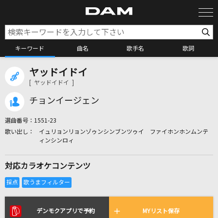
キーワード
曲名
歌手名
歌詞
ヤッドイドイ
カラオケ検索
[ ヤッドイドイ ]
チョンイージェン
カラオケ店舗検索
選曲番号：
1551-23
イュリョンリョンゾゥンシンブンツゥイ ファイホンホンムンテ
カラオケリクエスト
ィンシンロィ
対応カラオケコンテンツ
全国りれき
リアルタイムで歌われている曲の一覧
デンモクアプリで予約
MYリスト保存