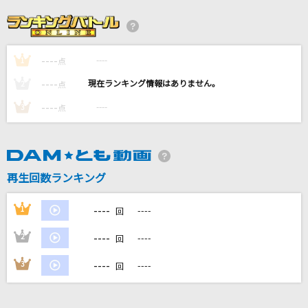
最初はキュン！
中島健人
----
----
1
世界の歩き方
点
月詠み
----
----
2
点
----
----
3
点
[オリカラ]DAN DAN 心魅かれてく 1996/10/25
渋谷公会堂
FIELD OF VIEW(the FIELD OF VIEW)
再生回数ランキング
TOKIMEKI Runners
虹ヶ咲学園スクールアイドル同好会
----
1
----
回
もっと見る
----
2
----
回
----
3
----
回
DAMの新曲・ランキングなど
カラオケ最新情報をチェック！