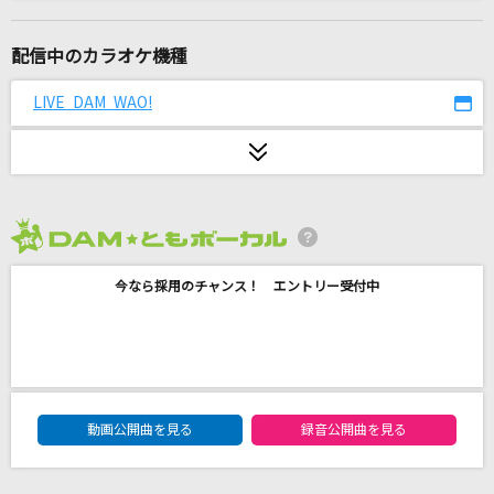
[生音]ちいさな日々
flumpool
配信中のカラオケ機種
[生音]3月9日
LIVE DAM WAO!
レミオロメン
IRIS OUT
米津玄師
2026年8月度
みちしるべ
今なら採用のチャンス！ エントリー受付中
茅原実里
lovin'
Mrs. GREEN APPLE
DAM★ともボーカルエントリーランキング
Ti Amo
動画公開曲を見る
録音公開曲を見る
EXILE