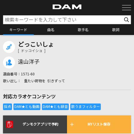
キーワード
曲名
歌手名
歌詞
どっこいしょ
カラオケ検索
[ ドッコイショ ]
遠山洋子
カラオケ店舗検索
選曲番号：
1571-60
重たい荷物を 引きずって
カラオケリクエスト
対応カラオケコンテンツ
全国りれき
リアルタイムで歌われている曲の一覧
デンモクアプリで予約
MYリスト保存