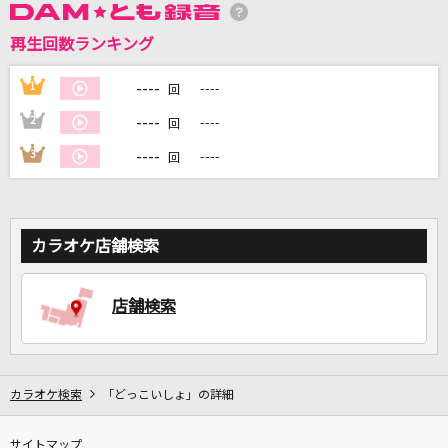
再生回数ランキング
DAMに会員登録・ログインして
----
1
----
回
カラオケをもっと楽しもう！
----
2
----
回
----
3
----
回
自宅でカラオケ歌い放題！
家族や友達と一緒に！練習にも！
カラオケ店舗検索
店舗検索
カラオケ検索
「どっこいしょ」の詳細
サイトマップ