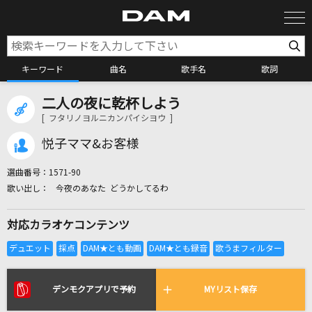
キーワード
曲名
歌手名
歌詞
二人の夜に乾杯しよう
カラオケ検索
[ フタリノヨルニカンパイシヨウ ]
悦子ママ&お客様
カラオケ店舗検索
選曲番号：
1571-90
今夜のあなた どうかしてるわ
カラオケリクエスト
対応カラオケコンテンツ
全国りれき
リアルタイムで歌われている曲の一覧
デンモクアプリで予約
MYリスト保存