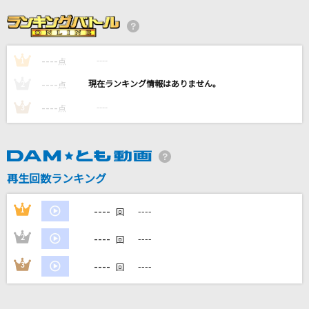
[生音]空港
テレサ・テン
----
----
1
三枚の写真
点
三木聖子
----
----
2
点
----
----
3
点
FREAK SHOW
DISH//
もう一度
再生回数ランキング
Tani Yuuki
----
1
----
回
もっと見る
----
2
----
回
DAMの新曲・ランキングなど
----
3
----
回
カラオケ最新情報をチェック！