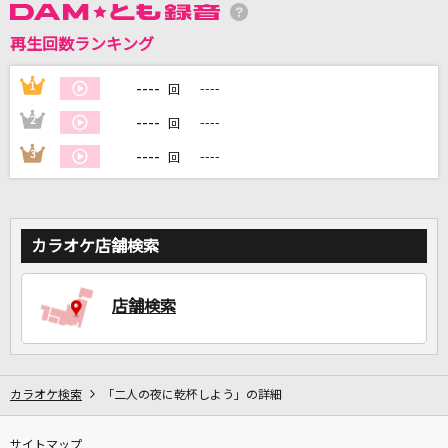
再生回数ランキング
DAMに会員登録・ログインして
カラオケをもっと楽しもう！
----
1
----
回
----
2
----
回
----
3
----
回
自宅でカラオケ歌い放題！
家族や友達と一緒に！練習にも！
カラオケ店舗検索
店舗検索
カラオケ検索
「二人の夜に乾杯しよう」の詳細
サイトマップ