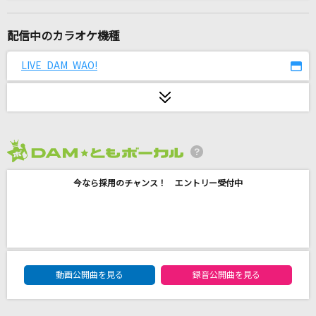
プロポーズ
なとり
配信中のカラオケ機種
シンデレラ
LIVE DAM WAO!
サイダーガール
[生音]水平線
back number
2026年8月度
思い出通り雨
今なら採用のチャンス！ エントリー受付中
ふきのとう
世界が終るまでは…
WANDS
DAM★ともボーカルエントリーランキング
旅路
動画公開曲を見る
録音公開曲を見る
藤井 風