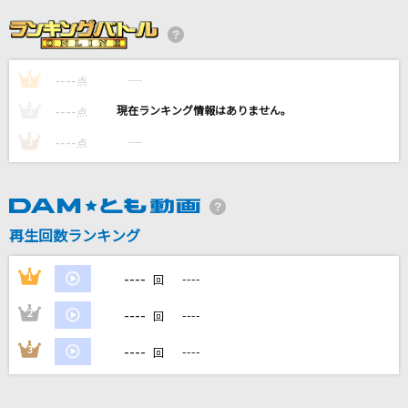
あぶく
ヨルシカ
----
----
1
サクラウサギ
点
川崎鷹也
----
----
2
点
----
----
3
点
ヴィラン
Ado
[生音]今日もサクラ舞う暁に
再生回数ランキング
CHiCO with HoneyWorks
----
1
----
回
もっと見る
----
2
----
回
DAMの新曲・ランキングなど
----
3
----
回
カラオケ最新情報をチェック！