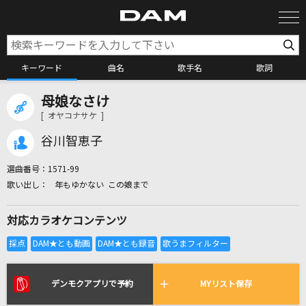
キーワード
曲名
歌手名
歌詞
母娘なさけ
カラオケ検索
[ オヤコナサケ ]
谷川智恵子
カラオケ店舗検索
選曲番号：
1571-99
年もゆかない この娘まで
カラオケリクエスト
対応カラオケコンテンツ
全国りれき
リアルタイムで歌われている曲の一覧
デンモクアプリで予約
MYリスト保存