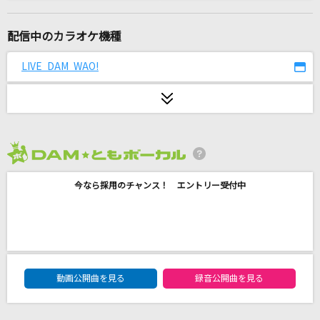
タイムマシン
1640mP(164×40mP) feat.初音ミク
配信中のカラオケ機種
[生音]ハナミズキ
LIVE DAM WAO!
一青 窈
[生音]怪盗
back number
2026年8月度
(please)forgive
今なら採用のチャンス！ エントリー受付中
BUMP OF CHICKEN
Love Sick
アイナ・ジ・エンド
DAM★ともボーカルエントリーランキング
[生音]youthful days
動画公開曲を見る
録音公開曲を見る
Mr.Children