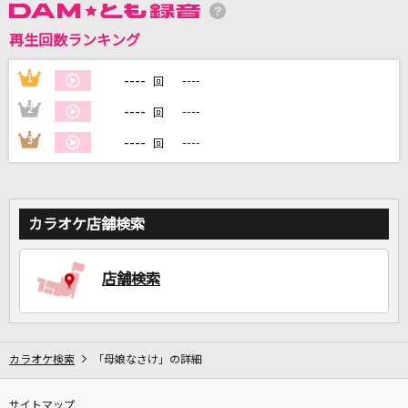
再生回数ランキング
DAMに会員登録・ログインして
カラオケをもっと楽しもう！
----
1
----
回
----
2
----
回
----
3
----
回
自宅でカラオケ歌い放題！
家族や友達と一緒に！練習にも！
カラオケ店舗検索
店舗検索
カラオケ検索
「母娘なさけ」の詳細
サイトマップ