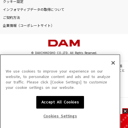
クッキー設定
インフォマティブデータの取得について
ご契約方法
企業情報（コーポレートサイト）
© DAIICHIKOSHO CO.,LTD. All Rights Reserved.
このサイトに掲載されている一切の文章・画像・写真・動画・音声等を、手段や形態
を問わず、著作権法の定める範囲を超えて無断で複製、転載、ファイル化などすること
We use cookies to improve your experience on our
を禁じます。
website, to personalize content and ads and to analyze
our traffic. Please click [Cookie Settings] to customize
楽曲及びコンテンツは、機種によりご利用いただけない場合があります。
your cookie settings on our website.
楽曲及びコンテンツの配信日、配信内容が変更になる場合があります。
楽曲によりMYリスト保存ができない場合があります。
Accept All Cookies
JASRAC許諾番号
6602250213Y31015 6602250112Y38026 6602250240Y31015
6602250241Y45122
Cookies Settings
NexTone許諾番号
ID000002945 ID000002947 ID000002937 ID000002938