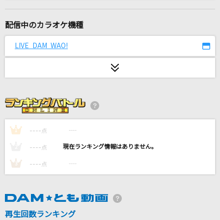
[生音]DEPARTURES-decade LIVE ver.-
globe
配信中のカラオケ機種
臍淑女-ヴィーナス-
LIVE DAM WAO!
T.M.Revolution
濡れた髪に触れられた時
幽閉サテライト
Calc.
ジミーサムP feat.初音ミク
----
----
1
点
----
----
2
点
ホワイトノイズ(「東京リベンジャーズ」アニメ
バージョン)
----
----
3
点
Official髭男dism
ホワイトノイズ(「東京リベンジャーズ」アニメ
バージョン)
再生回数ランキング