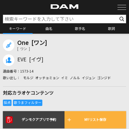
キーワード
曲名
歌手名
歌詞
One [ワン]
カラオケ検索
[ ワン ]
EVE [イヴ]
カラオケ店舗検索
選曲番号：
1573-14
モルジ オッチョミョン イミ ノルル イジュン ゴンジド
カラオケリクエスト
対応カラオケコンテンツ
全国りれき
リアルタイムで歌われている曲の一覧
デンモクアプリで予約
MYリスト保存