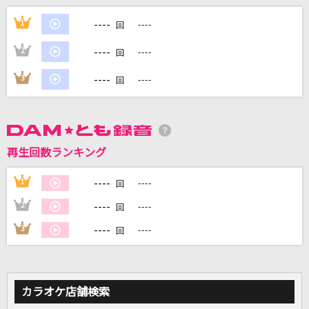
Official髭男dism
----
1
----
回
ビビデバ
----
2
----
回
星街すいせい
----
3
----
回
[生音]新しい恋人達に
back number
愛のかたまり
再生回数ランキング
KinKi Kids
----
1
----
回
Highlight(パワフルプロ野球2026-2027主題歌)
----
2
----
回
杏子
----
3
----
回
もっと見る
DAMの新曲・ランキングなど
カラオケ店舗検索
カラオケ最新情報をチェック！