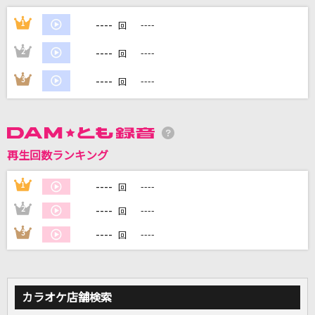
夏祭り
----
1
----
回
Whiteberry
----
2
----
回
[生音]花びら
----
3
----
回
マルシィ
スターランド
みやかわくん
再生回数ランキング
[生音]川の流れのように
----
1
----
回
美空ひばり
----
2
----
回
もっと見る
----
3
----
回
DAMの新曲・ランキングなど
カラオケ最新情報をチェック！
カラオケ店舗検索