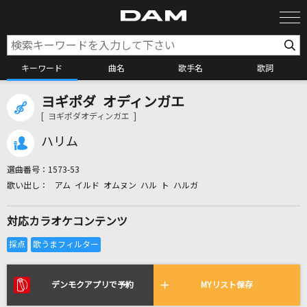
キーワード
曲名
歌手名
歌詞
ヨギポダ オディンガエ
カラオケ検索
[ ヨギポダオディンガエ ]
ハリム
カラオケ店舗検索
選曲番号：
1573-53
アム イルド オムヌン ハル ト ハルガ
カラオケリクエスト
対応カラオケコンテンツ
全国りれき
リアルタイムで歌われている曲の一覧
デンモクアプリで予約
MYリスト保存