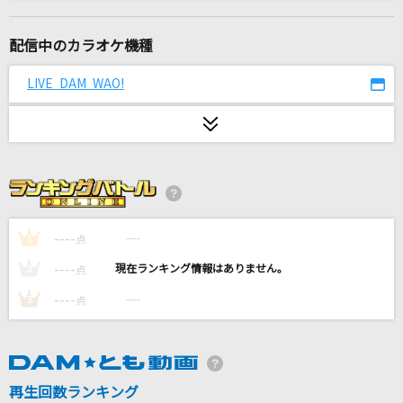
heavenly blue
Kalafina
配信中のカラオケ機種
[生音]嘘
LIVE DAM WAO!
シド
トドメの一撃 feat. Cory Wong
Vaundy
[生音]さよならエレジー
菅田将暉
----
----
1
点
----
----
2
点
me me she
----
----
3
点
RADWIMPS
[生音]コネクト
ClariS
再生回数ランキング