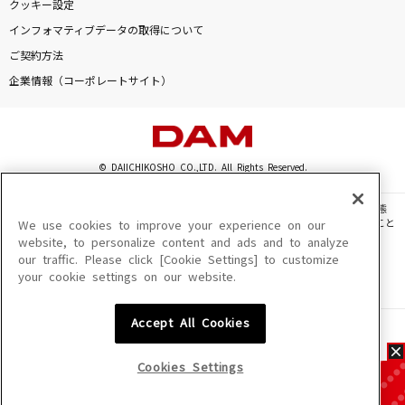
クッキー設定
インフォマティブデータの取得について
ご契約方法
企業情報（コーポレートサイト）
© DAIICHIKOSHO CO.,LTD. All Rights Reserved.
このサイトに掲載されている一切の文章・画像・写真・動画・音声等を、手段や形態
を問わず、著作権法の定める範囲を超えて無断で複製、転載、ファイル化などすること
We use cookies to improve your experience on our
を禁じます。
website, to personalize content and ads and to analyze
our traffic. Please click [Cookie Settings] to customize
楽曲及びコンテンツは、機種によりご利用いただけない場合があります。
your cookie settings on our website.
楽曲及びコンテンツの配信日、配信内容が変更になる場合があります。
楽曲によりMYリスト保存ができない場合があります。
Accept All Cookies
JASRAC許諾番号
6602250213Y31015 6602250112Y38026 6602250240Y31015
6602250241Y45122
Cookies Settings
NexTone許諾番号
ID000002945 ID000002947 ID000002937 ID000002938