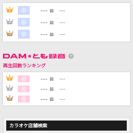
SILVER
----
1
----
回
RIZE
----
2
----
回
晩餐歌
----
3
----
回
tuki.
星のかがやきよ
ZARD
再生回数ランキング
ダーリン
----
1
----
回
Mrs. GREEN APPLE
----
2
----
回
もっと見る
----
3
----
回
DAMの新曲・ランキングなど
カラオケ最新情報をチェック！
カラオケ店舗検索