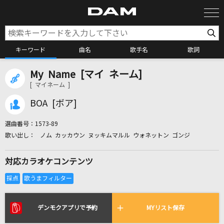
キーワード
曲名
歌手名
歌詞
My Name [マイ ネーム]
カラオケ検索
[ マイネーム ]
BOA [ボア]
カラオケ店舗検索
選曲番号：
1573-89
ノム カッカウン ヌッキムマルル ウォネットン ゴンジ
カラオケリクエスト
対応カラオケコンテンツ
全国りれき
リアルタイムで歌われている曲の一覧
デンモクアプリで予約
MYリスト保存