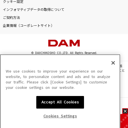
クッキー設定
インフォマティブデータの取得について
ご契約方法
企業情報（コーポレートサイト）
© DAIICHIKOSHO CO.,LTD. All Rights Reserved.
このサイトに掲載されている一切の文章・画像・写真・動画・音声等を、手段や形態
を問わず、著作権法の定める範囲を超えて無断で複製、転載、ファイル化などすること
We use cookies to improve your experience on our
を禁じます。
website, to personalize content and ads and to analyze
our traffic. Please click [Cookie Settings] to customize
楽曲及びコンテンツは、機種によりご利用いただけない場合があります。
your cookie settings on our website.
楽曲及びコンテンツの配信日、配信内容が変更になる場合があります。
楽曲によりMYリスト保存ができない場合があります。
Accept All Cookies
JASRAC許諾番号
6602250213Y31015 6602250112Y38026 6602250240Y31015
6602250241Y45122
Cookies Settings
NexTone許諾番号
ID000002945 ID000002947 ID000002937 ID000002938