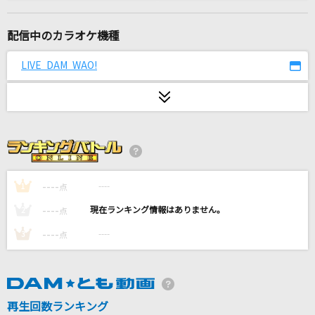
XY&Z
サトシ(松本梨香)
配信中のカラオケ機種
夜の踊り子
LIVE DAM WAO!
サカナクション
STAND ALONE
氷室京介
YouTubeテーマソング
HIKAKIN & SEIKIN
----
----
1
点
----
----
2
点
[生音]銀の雨
----
----
3
点
松山千春
[生音]女
志賀勝
再生回数ランキング