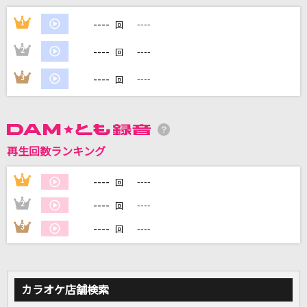
歌うたいのバラッド
----
1
----
回
斉藤和義
----
2
----
回
君へのカルタ
----
3
----
回
iCO
[生音]コイスルオトメ
SUPER BEAVER
再生回数ランキング
[生音]ランナウェイ
----
1
----
回
ラッツ&スター(シャネルズ)
----
2
----
回
もっと見る
----
3
----
回
DAMの新曲・ランキングなど
カラオケ最新情報をチェック！
カラオケ店舗検索