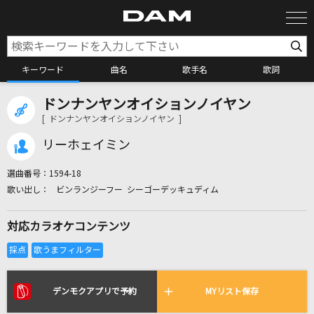
キーワード
曲名
歌手名
歌詞
ドンナンヤンオイションノイヤン
カラオケ検索
[ ドンナンヤンオイションノイヤン ]
リーホェイミン
カラオケ店舗検索
選曲番号：
1594-18
ビンランジーフー シーゴーデッキュディム
カラオケリクエスト
対応カラオケコンテンツ
全国りれき
リアルタイムで歌われている曲の一覧
デンモクアプリで予約
MYリスト保存