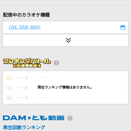
[生音]IGNITE
藍井エイル
配信中のカラオケ機種
晴る
LIVE DAM WAO!
ヨルシカ
特にない
藤井 風
[生音]U&I
放課後ティータイム
----
----
1
点
----
----
2
点
[生音]DESIRE～情熱～
----
----
3
点
中森明菜
bloodYhell.
CVLTE
再生回数ランキング