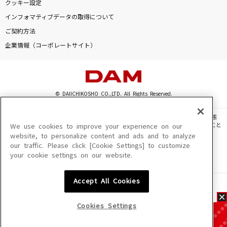
クッキー設定
インフォマティブデータの取得について
ご契約方法
企業情報（コーポレートサイト）
© DAIICHIKOSHO CO.,LTD. All Rights Reserved.
このサイトに掲載されている一切の文章・画像・写真・動画・音声等を、手段や形態
を問わず、著作権法の定める範囲を超えて無断で複製、転載、ファイル化などすること
We use cookies to improve your experience on our
を禁じます。
website, to personalize content and ads and to analyze
our traffic. Please click [Cookie Settings] to customize
楽曲及びコンテンツは、機種によりご利用いただけない場合があります。
your cookie settings on our website.
楽曲及びコンテンツの配信日、配信内容が変更になる場合があります。
楽曲によりMYリスト保存ができない場合があります。
Accept All Cookies
JASRAC許諾番号
6602250213Y31015 6602250112Y38026 6602250240Y31015
6602250241Y45122
Cookies Settings
NexTone許諾番号
ID000002945 ID000002947 ID000002937 ID000002938