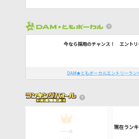
今なら採用のチャンス！ エントリ
DAM★ともボーカルエントリーラン
1
----
点
----