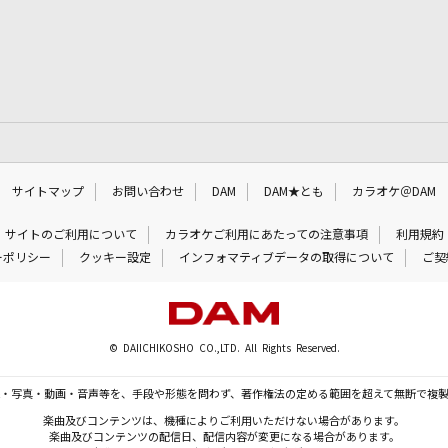
サイトマップ
お問い合わせ
DAM
DAM★とも
カラオケ＠DAM
サイトのご利用について
カラオケご利用にあたっての注意事項
利用規約
ーポリシー
クッキー設定
インフォマティブデータの取得について
ご契
© DAIICHIKOSHO CO.,LTD. All Rights Reserved.
・写真・動画・音声等を、手段や形態を問わず、著作権法の定める範囲を超えて無断で複
楽曲及びコンテンツは、機種によりご利用いただけない場合があります。
楽曲及びコンテンツの配信日、配信内容が変更になる場合があります。