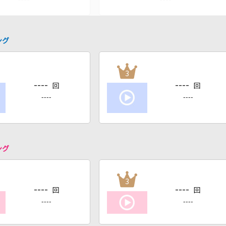
ング
3
----
----
回
回
----
----
ング
3
----
----
回
回
----
----