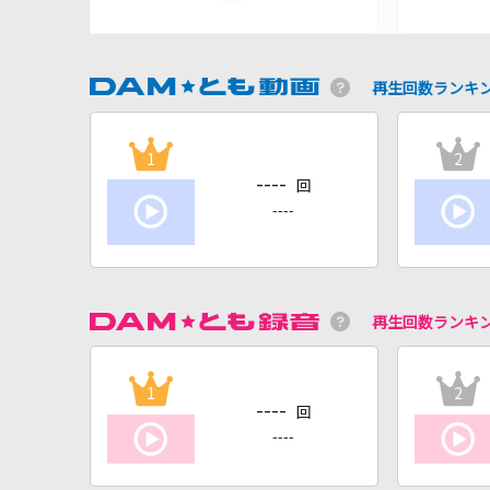
再生回数ランキ
1
2
----
回
----
再生回数ランキ
1
2
----
回
----