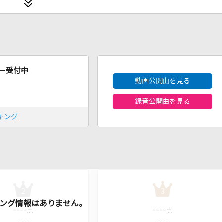
2026年8月度
ー受付中
動画公開曲を見る
録音公開曲を見る
キング
2
3
----
----
点
点
----
----