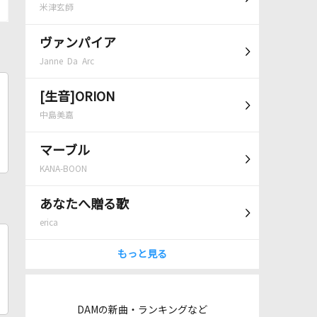
米津玄師
ヴァンパイア
Janne Da Arc
[生音]ORION
中島美嘉
マーブル
KANA-BOON
あなたへ贈る歌
erica
もっと見る
DAMの新曲・ランキングなど