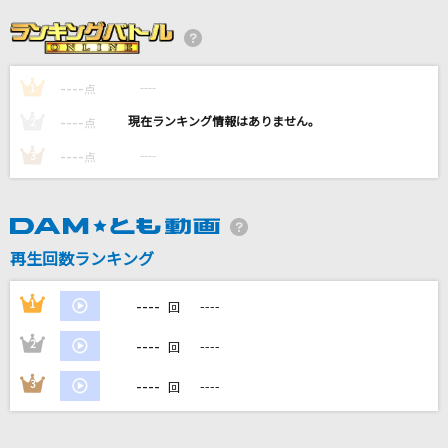
瞳をとじて
平井堅
----
----
1
怪獣
点
サカナクション
----
----
2
点
----
----
3
点
Catherine
なとり
恥は人生のかきすて
再生回数ランキング
百生吟子(櫻井陽菜)、徒町小鈴(葉山風花)、安養寺姫芽(来栖りん)
----
1
----
回
もっと見る
----
2
----
回
DAMの新曲・ランキングなど
----
3
----
回
カラオケ最新情報をチェック！