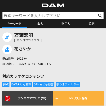
キーワード
曲名
歌手名
歌詞
万葉恋唄
カラオケ検索
[ マンヨウコイウタ ]
花さやか
カラオケ店舗検索
選曲番号：
1622-04
あなた信じて 万葉ライン
カラオケリクエスト
対応カラオケコンテンツ
全国りれき
リアルタイムで歌われている曲の一覧
デンモクアプリで予約
MYリスト保存