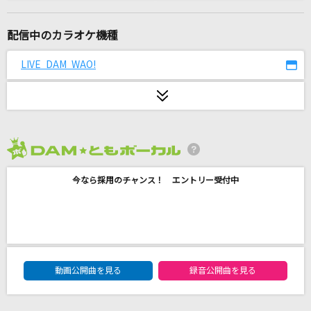
ビリミリオン
優里
配信中のカラオケ機種
[生音]ウィーキャン!
LIVE DAM WAO!
氣志團ときただにひろし
[生音]PIECE OF MY WISH
今井美樹
2026年8月度
[良音]月光花
今なら採用のチャンス！ エントリー受付中
Janne Da Arc
[生音]ブルーアンバー
back number
DAM★ともボーカルエントリーランキング
好きすぎて滅！
動画公開曲を見る
録音公開曲を見る
M!LK