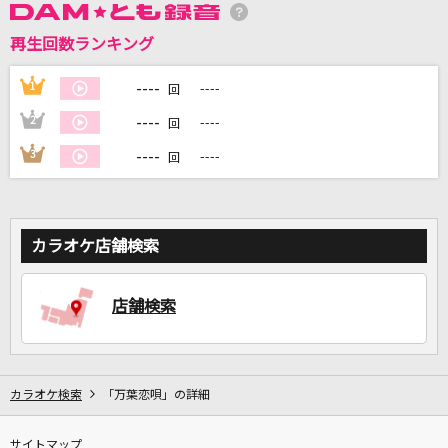
再生回数ランキング
DAMに会員登録・ログインして
カラオケをもっと楽しもう！
----
1
----
回
----
2
----
回
----
3
----
回
自宅でカラオケ歌い放題！
家族や友達と一緒に！練習にも！
カラオケ店舗検索
店舗検索
カラオケ検索
「万葉恋唄」の詳細
サイトマップ