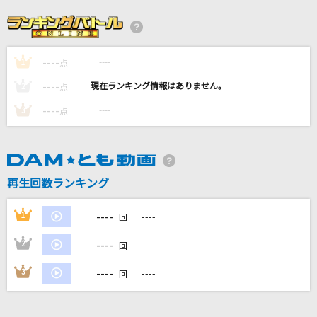
Heart of glass
城田優(U)
----
----
1
[生音]Beautiful Days
点
OKAMOTO'S
----
----
2
点
----
----
3
点
[生音]グロリアス
GLAY
truth
再生回数ランキング
嵐(アラシ)
----
1
----
回
もっと見る
----
2
----
回
DAMの新曲・ランキングなど
----
3
----
回
カラオケ最新情報をチェック！