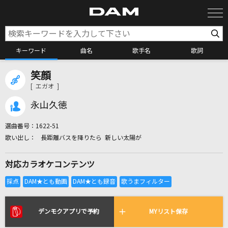
キーワード
曲名
歌手名
歌詞
笑顔
カラオケ検索
[ エガオ ]
永山久徳
カラオケ店舗検索
選曲番号：
1622-51
長距離バスを降りたら 新しい太陽が
カラオケリクエスト
対応カラオケコンテンツ
全国りれき
リアルタイムで歌われている曲の一覧
デンモクアプリで予約
MYリスト保存