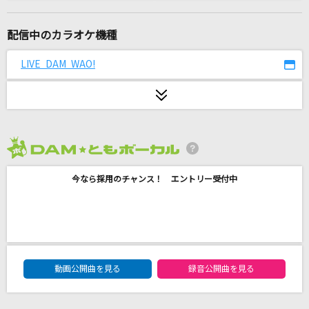
[生音]IN_MY_HEAD
なとり
配信中のカラオケ機種
[生音]プロローグ
LIVE DAM WAO!
Uru
サマー・ステーション
King & Prince
2026年8月度
ワールドイズマイン
今なら採用のチャンス！ エントリー受付中
supercell feat.初音ミク
[生音]雨の慕情
八代亜紀
DAM★ともボーカルエントリーランキング
疑心暗鬼
動画公開曲を見る
録音公開曲を見る
梅とら