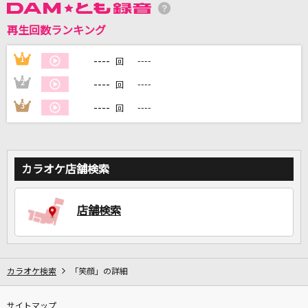
再生回数ランキング
DAMに会員登録・ログインして
カラオケをもっと楽しもう！
----
1
----
回
----
2
----
回
----
3
----
回
自宅でカラオケ歌い放題！
家族や友達と一緒に！練習にも！
カラオケ店舗検索
店舗検索
カラオケ検索
「笑顔」の詳細
サイトマップ