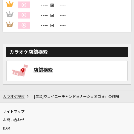
----
1
----
回
----
2
----
回
----
3
----
回
DAMに会員登録・ログインして
カラオケをもっと楽しもう！
カラオケ店舗検索
自宅でカラオケ歌い放題！
店舗検索
家族や友達と一緒に！練習にも！
カラオケ検索
「[生音]ウェイニーチャンドォナーショオゴォ」の詳細
サイトマップ
お問い合わせ
DAM