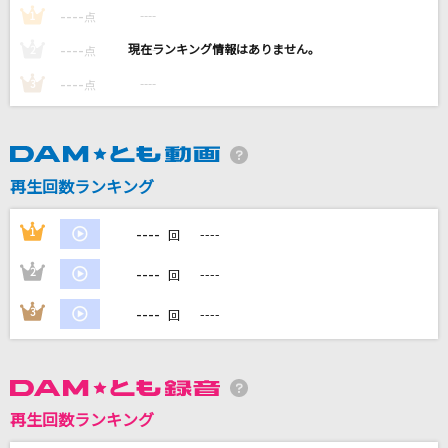
好きって言ってよ
----
----
1
点
Juice=Juice
----
----
2
点
----
----
3
点
[生音]HEARTBREAKER(G-DRAGON 2013 WOR
LD TOUR～ONE OF A KIND～ IN JAPAN DO
ME SPECIAL)
G-DRAGON(from BIGBANG)
再生回数ランキング
HeLLo
----
1
----
Mrs. GREEN APPLE
回
----
2
----
回
残響散歌
Aimer(エメ)
----
3
----
回
もっと見る
DAMの新曲・ランキングなど
再生回数ランキング
カラオケ最新情報をチェック！