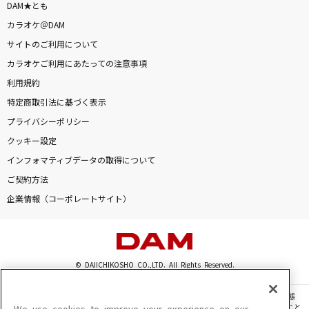
DAM★とも
カラオケ＠DAM
サイトのご利用について
カラオケご利用にあたっての注意事項
利用規約
特定商取引法に基づく表示
プライバシーポリシー
クッキー設定
インフォマティブデータの取得について
ご契約方法
企業情報（コーポレートサイト）
© DAIICHIKOSHO CO.,LTD. All Rights Reserved.
このサイトに掲載されている一切の文章・画像・写真・動画・音声等を、手段や形態
を問わず、著作権法の定める範囲を超えて無断で複製、転載、ファイル化などすること