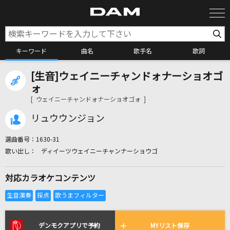
キーワード
曲名
歌手名
歌詞
[生音]ウェイニーチャンドォナーショオゴ
カラオケ検索
ォ
[ ウェイニーチャンドォナーショオゴォ ]
カラオケ店舗検索
リュウウンジョン
選曲番号：
1630-31
カラオケリクエスト
ディイーツウェイニーチャンナーショウゴ
対応カラオケコンテンツ
全国りれき
リアルタイムで歌われている曲の一覧
デンモクアプリで予約
MYリスト保存