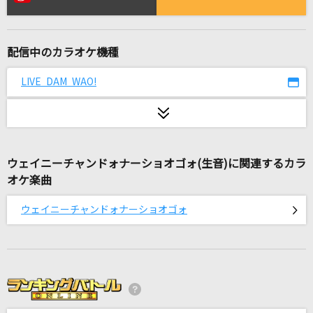
夏色
ゆず
配信中のカラオケ機種
Best Friend
西野カナ
LIVE DAM WAO!
花も騒めく
ヨルシカ
ウェイニーチャンドォナーショオゴォ(生音)に関連するカラ
[生音]遠い恋のリフレイン
オケ楽曲
T-BOLAN
ウェイニーチャンドォナーショオゴォ
[生音]366日
HY
CHOICE&CHANCE
Juice=Juice