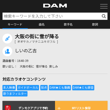
キーワード
曲名
歌手名
歌詞
大阪の街に雪が降る
カラオケ検索
[ オオサカノマチニユキガフル ]
しいの乙吉
カラオケ店舗検索
選曲番号：
1640-39
大阪の街に 雪が降る 哀しみ
カラオケリクエスト
対応カラオケコンテンツ
全国りれき
リアルタイムで歌われている曲の一覧
デンモクアプリで予約
MYリスト保存