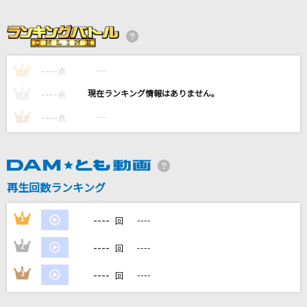
[生音]ただ君に晴れ
ヨルシカ
美しい日
----
----
1
点
SUPER BEAVER
----
----
2
点
[生音]ドライフラワー
----
----
3
点
優里
Blue Jeans(ビデオクリップバージョン)
HANA
再生回数ランキング
もっと見る
----
1
----
回
----
2
----
回
DAMの新曲・ランキングなど
カラオケ最新情報をチェック！
----
3
----
回