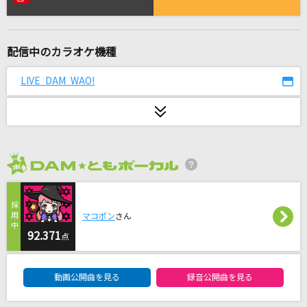
DREAMS
ROMANTIC MODE
配信中のカラオケ機種
[生音]HOT LIMIT
T.M.Revolution
LIVE DAM WAO!
SUMMER TIME GONE
倉木麻衣
少女レイ
2026年8月度
みきとP
Departures～あなたにおくるアイの歌～
マコポン
さん
EGOIST
92.371
点
DAM★ともボーカルエントリーランキング
HOWEVER
動画公開曲を見る
録音公開曲を見る
GLAY