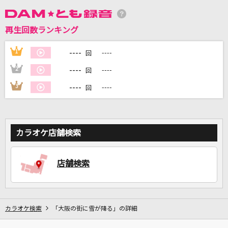
DAMに会員登録・ログインして
再生回数ランキング
カラオケをもっと楽しもう！
----
1
----
回
----
2
----
回
----
3
----
回
自宅でカラオケ歌い放題！
家族や友達と一緒に！練習にも！
カラオケ店舗検索
店舗検索
カラオケ検索
「大阪の街に雪が降る」の詳細