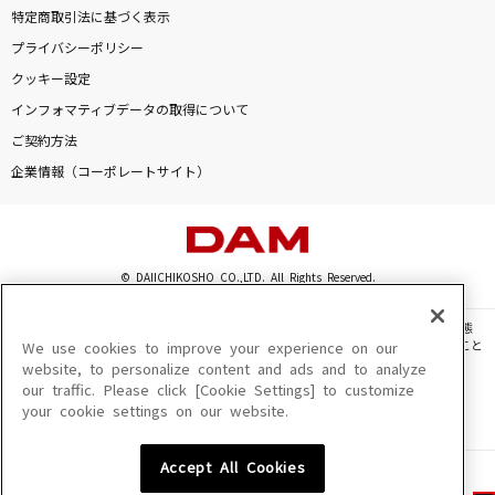
特定商取引法に基づく表示
プライバシーポリシー
クッキー設定
インフォマティブデータの取得について
ご契約方法
企業情報（コーポレートサイト）
© DAIICHIKOSHO CO.,LTD. All Rights Reserved.
このサイトに掲載されている一切の文章・画像・写真・動画・音声等を、手段や形態
を問わず、著作権法の定める範囲を超えて無断で複製、転載、ファイル化などすること
We use cookies to improve your experience on our
を禁じます。
website, to personalize content and ads and to analyze
our traffic. Please click [Cookie Settings] to customize
楽曲及びコンテンツは、機種によりご利用いただけない場合があります。
your cookie settings on our website.
楽曲及びコンテンツの配信日、配信内容が変更になる場合があります。
楽曲によりMYリスト保存ができない場合があります。
Accept All Cookies
JASRAC許諾番号
6602250213Y31015 6602250112Y38026 6602250240Y31015