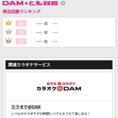
再生回数ランキング
DAMに会員登録・ログインして
カラオケをもっと楽しもう！
----
1
----
回
----
2
----
回
----
3
----
回
自宅でカラオケ歌い放題！
家族や友達と一緒に！練習にも！
関連カラオケサービス
カラオケ@DAM
いつものカラオケが24時間いつでもおうちで楽しめる！