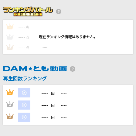
はいよろこんで
こっちのけんと
----
----
1
愛してない
点
Acid Black Cherry
----
----
2
点
----
----
3
点
[生音]サヨナラ
GAO
Sharon
再生回数ランキング
Official髭男dism
----
1
----
回
もっと見る
----
2
----
回
DAMの新曲・ランキングなど
----
3
----
回
カラオケ最新情報をチェック！