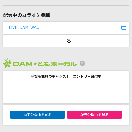
[生音]ピースサイン
米津玄師
配信中のカラオケ機種
WanteD! WanteD!
LIVE DAM WAO!
Mrs. GREEN APPLE
好きすぎて滅！
M!LK
2026年8月度
コンプレックス・イマージュ
今なら採用のチャンス！ エントリー受付中
彩音
[生音]突破口
SUPER BEAVER
DAM★ともボーカルエントリーランキング
Subtitle
動画公開曲を見る
録音公開曲を見る
Official髭男dism