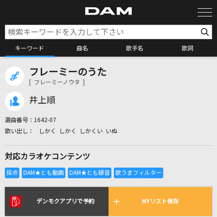
キーワード
曲名
歌手名
歌詞
フレーミーのうた
カラオケ検索
[ フレーミーノウタ ]
井上順
カラオケ店舗検索
選曲番号：
1642-07
しかく しかく しかくい いぬ
カラオケリクエスト
対応カラオケコンテンツ
全国りれき
リアルタイムで歌われている曲の一覧
デンモクアプリで予約
MYリスト保存