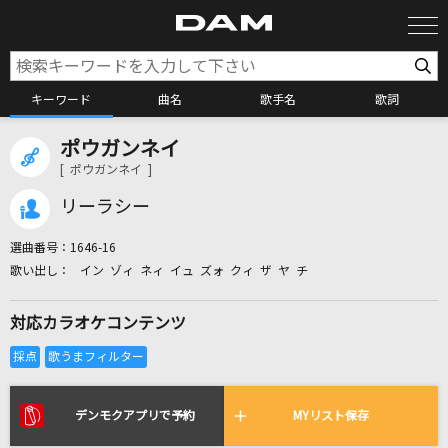
キーワード
曲名
歌手名
歌詞
ポウガンネイ
カラオケ検索
[ ポウガンネイ ]
リーラシー
カラオケ店舗検索
選曲番号：
1646-16
イン ゾィ ネィ イュ ズォ クィ ザ ヤ チ
カラオケリクエスト
対応カラオケコンテンツ
全国りれき
リアルタイムで歌われている曲の一覧
デンモクアプリで予約
MYリスト保存