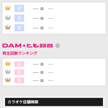
[生音]サクラループ
----
1
----
回
Chevon
----
2
----
回
裏町草
----
3
----
回
村上幸子
XY&Z
サトシ(松本梨香)
再生回数ランキング
ダーリン
----
1
----
回
Mrs. GREEN APPLE
----
2
----
回
もっと見る
----
3
----
回
DAMの新曲・ランキングなど
カラオケ最新情報をチェック！
カラオケ店舗検索