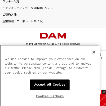
クッキー設定
インフォマティブデータの取得について
ご契約方法
企業情報（コーポレートサイト）
© DAIICHIKOSHO CO.,LTD. All Rights Reserved.
このサイトに掲載されている一切の文章・画像・写真・動画・音声等を、手段や形態
を問わず、著作権法の定める範囲を超えて無断で複製、転載、ファイル化などすること
We use cookies to improve your experience on our
を禁じます。
website, to personalize content and ads and to analyze
our traffic. Please click [Cookie Settings] to customize
楽曲及びコンテンツは、機種によりご利用いただけない場合があります。
your cookie settings on our website.
楽曲及びコンテンツの配信日、配信内容が変更になる場合があります。
楽曲によりMYリスト保存ができない場合があります。
Accept All Cookies
JASRAC許諾番号
6602250213Y31015 6602250112Y38026 6602250240Y31015
6602250241Y45122
Cookies Settings
NexTone許諾番号
ID000002945 ID000002947 ID000002937 ID000002938