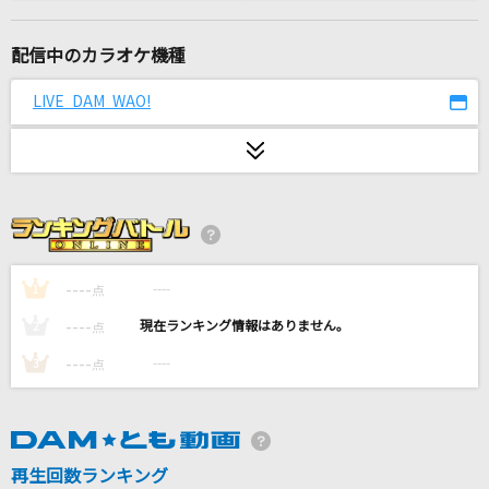
ラブル
須田景凪
配信中のカラオケ機種
一期一会
LIVE DAM WAO!
湘南乃風
サイレントマジョリティー
欅坂46
アイノカタチ feat.HIDE(GReeeeN)
Misia
----
----
1
点
----
----
2
点
謝肉祭
----
----
3
点
山口百恵
pure soul
GLAY
再生回数ランキング