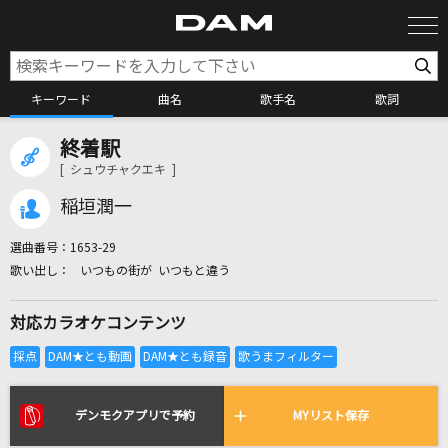
キーワード
曲名
歌手名
歌詞
終着駅
カラオケ検索
[ シュウチャクエキ ]
稲垣潤一
カラオケ店舗検索
選曲番号：
1653-29
いつもの街が いつもと違う
カラオケリクエスト
対応カラオケコンテンツ
全国りれき
リアルタイムで歌われている曲の一覧
デンモクアプリで予約
MYリスト保存