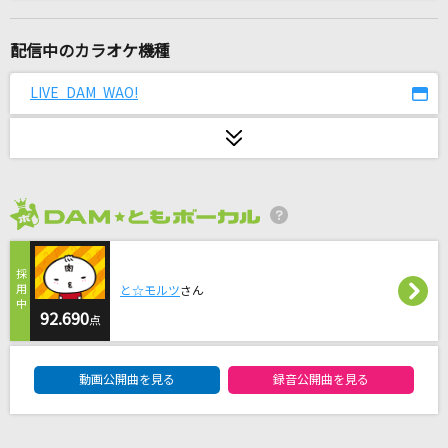
クローン
Chevon
配信中のカラオケ機種
奏(かなで)
LIVE DAM WAO!
スキマスイッチ
[生音]君はロックを聴かない
あいみょん
2026年8月度
銭形平次
福山雅治
と☆モルツ
さん
unravel
92.690
点
TK from 凛として時雨
DAM★ともボーカルエントリーランキング
動画公開曲を見る
録音公開曲を見る
[生音]オレンジ
SPYAIR