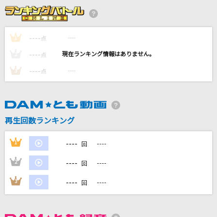
夢見傘
花咲ゆき美
----
----
1
点
ロキ
----
----
2
点
みきとP
----
----
3
点
ガンバッテンダー
iLiFE!
てをつなごう
再生回数ランキング
ハムちゃんず
----
1
----
回
もっと見る
----
2
----
回
DAMの新曲・ランキングなど
----
3
----
回
カラオケ最新情報をチェック！