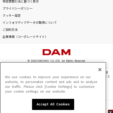
特定商取引法に基づく表示
プライバシーポリシー
クッキー設定
インフォマティブデータの取得について
ご契約方法
企業情報（コーポレートサイト）
© DAIICHIKOSHO CO.,LTD. All Rights Reserved.
このサイトに掲載されている一切の文章・画像・写真・動画・音声等を、手段や形態
を問わず、著作権法の定める範囲を超えて無断で複製、転載、ファイル化などすること
We use cookies to improve your experience on our
を禁じます。
website, to personalize content and ads and to analyze
our traffic. Please click [Cookie Settings] to customize
楽曲及びコンテンツは、機種によりご利用いただけない場合があります。
your cookie settings on our website.
楽曲及びコンテンツの配信日、配信内容が変更になる場合があります。
楽曲によりMYリスト保存ができない場合があります。
Accept All Cookies
JASRAC許諾番号
6602250213Y31015 6602250112Y38026 6602250240Y31015
6602250241Y45122