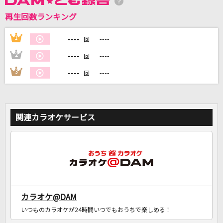
再生回数ランキング
DAMに会員登録・ログインして
カラオケをもっと楽しもう！
----
1
----
回
----
2
----
回
----
3
----
回
自宅でカラオケ歌い放題！
家族や友達と一緒に！練習にも！
関連カラオケサービス
カラオケ@DAM
いつものカラオケが24時間いつでもおうちで楽しめる！