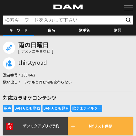
キーワード
曲名
歌手名
歌詞
雨の日曜日
カラオケ検索
[ アメノニチヨウビ ]
thirstyroad
カラオケ店舗検索
選曲番号：
1694-63
いつもと同じ何も変わらない
カラオケリクエスト
対応カラオケコンテンツ
全国りれき
リアルタイムで歌われている曲の一覧
デンモクアプリで予約
MYリスト保存