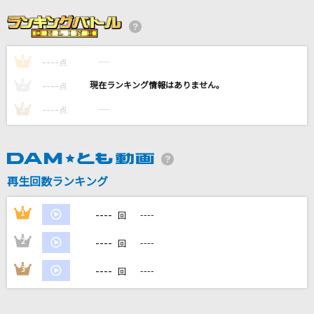
ケセラセラ
Mrs. GREEN APPLE
----
----
1
[生音]異邦人～シルクロードのテーマ～
点
久保田早紀
----
----
2
点
----
----
3
点
少女レイ
みきとP
エクストラ・マジック・アワー
再生回数ランキング
AKINO with bless4
----
1
----
回
もっと見る
----
2
----
回
DAMの新曲・ランキングなど
----
3
----
回
カラオケ最新情報をチェック！