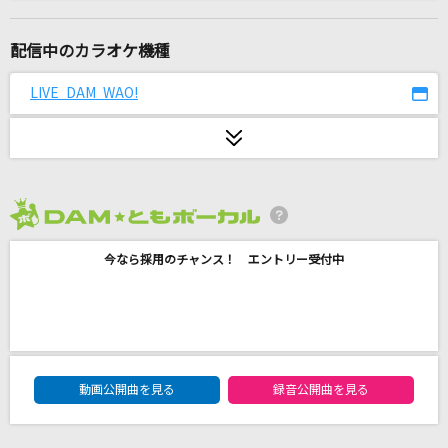
[生音]今夜月の見える丘に
B'z
配信中のカラオケ機種
斜陽
LIVE DAM WAO!
ヨルシカ
とんぼり情話
香月あやの
2026年8月度
脳裏上のクラッカー
今なら採用のチャンス！ エントリー受付中
ずっと真夜中でいいのに。
[生音]さよならの今日に
あいみょん
DAM★ともボーカルエントリーランキング
Butterfly
動画公開曲を見る
録音公開曲を見る
倖田來未