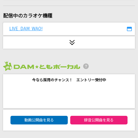
爆裂愛してる
M!LK
配信中のカラオケ機種
ニシエヒガシエ(ビデオクリップバージョン)
LIVE DAM WAO!
Mr.Children
[生音]蕾
コブクロ
2026年8月度
[生音]Love is...
今なら採用のチャンス！ エントリー受付中
河村隆一
[生音]青春コンプレックス
結束バンド
DAM★ともボーカルエントリーランキング
Trailer
動画公開曲を見る
録音公開曲を見る
Official髭男dism