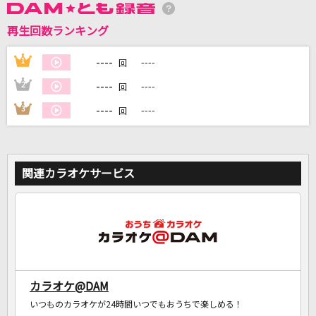
再生回数ランキング
DAMに会員登録・ログインして
カラオケをもっと楽しもう！
----
1
----
回
----
2
----
回
----
3
----
回
自宅でカラオケ歌い放題！
家族や友達と一緒に！練習にも！
関連カラオケサービス
カラオケ@DAM
いつものカラオケが24時間いつでもおうちで楽しめる！