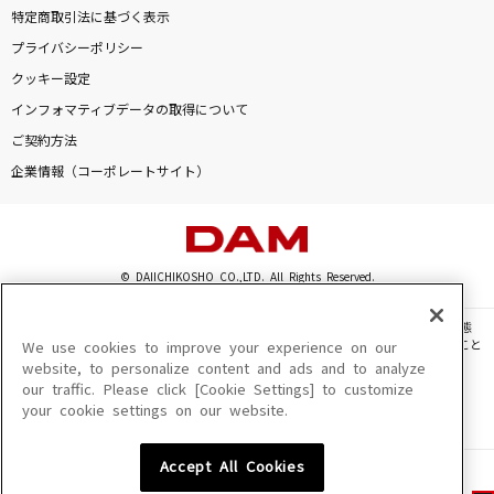
特定商取引法に基づく表示
プライバシーポリシー
クッキー設定
インフォマティブデータの取得について
ご契約方法
企業情報（コーポレートサイト）
© DAIICHIKOSHO CO.,LTD. All Rights Reserved.
このサイトに掲載されている一切の文章・画像・写真・動画・音声等を、手段や形態
を問わず、著作権法の定める範囲を超えて無断で複製、転載、ファイル化などすること
We use cookies to improve your experience on our
を禁じます。
website, to personalize content and ads and to analyze
our traffic. Please click [Cookie Settings] to customize
楽曲及びコンテンツは、機種によりご利用いただけない場合があります。
your cookie settings on our website.
楽曲及びコンテンツの配信日、配信内容が変更になる場合があります。
楽曲によりMYリスト保存ができない場合があります。
Accept All Cookies
JASRAC許諾番号
6602250213Y31015 6602250112Y38026 6602250240Y31015