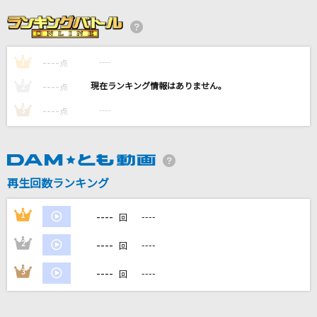
[生音]HAPPY BIRTHDAY
back number
----
----
1
紅蓮華 -アニメ映像 ver.-
点
LiSA
----
----
2
点
----
----
3
点
[生音]シンデレラボーイ
Saucy Dog
濡れた髪に触れられた時
再生回数ランキング
幽閉サテライト
----
1
----
回
もっと見る
----
2
----
回
DAMの新曲・ランキングなど
----
3
----
回
カラオケ最新情報をチェック！