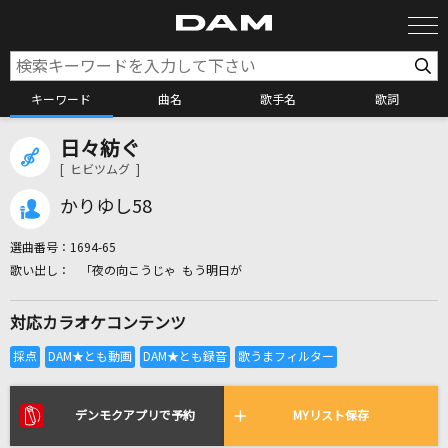
キーワード
曲名
歌手名
歌詞
日々紡ぐ
カラオケ検索
[ ヒビツムグ ]
かりゆし58
カラオケ店舗検索
選曲番号：
1694-65
「夜の向こうじゃ もう明日が
カラオケリクエスト
対応カラオケコンテンツ
全国りれき
リアルタイムで歌われている曲の一覧
デンモクアプリで予約
MYリスト保存