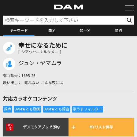
キーワード
曲名
歌手名
歌詞
幸せになるために
カラオケ検索
[ シアワセニナルタメニ ]
ジュン・ヤマムラ
カラオケ店舗検索
選曲番号：
1695-26
眠れない こんな夜には
カラオケリクエスト
対応カラオケコンテンツ
全国りれき
リアルタイムで歌われている曲の一覧
デンモクアプリで予約
MYリスト保存