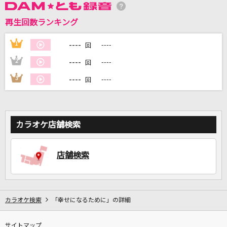
再生回数ランキング
DAMに会員登録・ログインして
----
1
----
回
カラオケをもっと楽しもう！
----
2
----
回
----
3
----
回
自宅でカラオケ歌い放題！
家族や友達と一緒に！練習にも！
カラオケ店舗検索
店舗検索
カラオケ検索
「幸せになるために」の詳細
サイトマップ