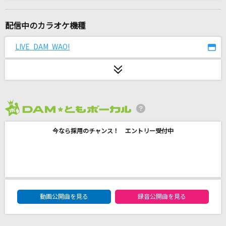
ジャイアンにボエボエ(ドラえもんアニメバージ
ョン)
配信中のカラオケ機種
ジャイアン(CV:木村昴)
LIVE DAM WAO!
君の事以外は何も考えられない
Mr.Children
翼をください
平原綾香(ひらはらあやか)
2026年8月度
イエスタデイ
今なら採用のチャンス！ エントリー受付中
Official髭男dism
WHITE BREATH
T.M.Revolution
DAM★ともボーカルエントリーランキング
動画公開曲を見る
録音公開曲を見る
心海
Eve