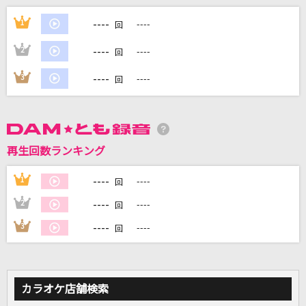
勘冴えて悔しいわ
----
1
----
回
ずっと真夜中でいいのに。
----
2
----
回
エロティカ・セブン EROTICA SEVEN
----
3
----
回
サザンオールスターズ
Answer
家入レオ
再生回数ランキング
[生音]ワインレッドの心
----
1
----
回
安全地帯
----
2
----
回
もっと見る
----
3
----
回
DAMの新曲・ランキングなど
カラオケ最新情報をチェック！
カラオケ店舗検索