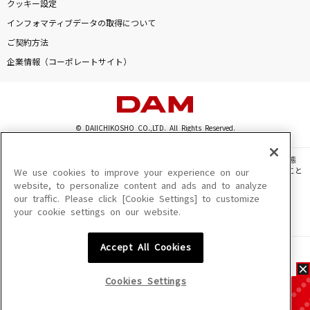
クッキー設定
インフォマティブデータの取得について
ご契約方法
企業情報（コーポレートサイト）
© DAIICHIKOSHO CO.,LTD. All Rights Reserved.
このサイトに掲載されている一切の文章・画像・写真・動画・音声等を、手段や形態
を問わず、著作権法の定める範囲を超えて無断で複製、転載、ファイル化などすること
We use cookies to improve your experience on our
を禁じます。
website, to personalize content and ads and to analyze
our traffic. Please click [Cookie Settings] to customize
楽曲及びコンテンツは、機種によりご利用いただけない場合があります。
your cookie settings on our website.
楽曲及びコンテンツの配信日、配信内容が変更になる場合があります。
楽曲によりMYリスト保存ができない場合があります。
Accept All Cookies
JASRAC許諾番号
6602250213Y31015 6602250112Y38026 6602250240Y31015
6602250241Y45122
Cookies Settings
NexTone許諾番号
ID000002945 ID000002947 ID000002937 ID000002938