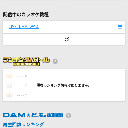
[生音]天ノ弱
164 feat.GUMI
配信中のカラオケ機種
タイムマシン
LIVE DAM WAO!
1640mP(164×40mP) feat.初音ミク
愛してる 愛してた
DREAMS COME TRUE
[生音]カナシミ ブルー
KinKi Kids
----
----
1
点
----
----
2
点
夢をあきらめないで
----
----
3
点
岡村孝子
革命少女S
@onefive
再生回数ランキング