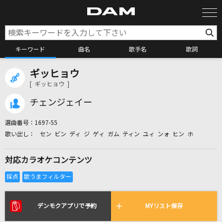
キーワード
曲名
歌手名
歌詞
ギッヒョウ
カラオケ検索
[ ギッヒョウ ]
チェンジェイー
カラオケ店舗検索
選曲番号：
1697-55
セン ビン ディ ジ ゲィ ガム ティン ユィ ンォ ヒン ホ
カラオケリクエスト
対応カラオケコンテンツ
全国りれき
リアルタイムで歌われている曲の一覧
デンモクアプリで予約
MYリスト保存