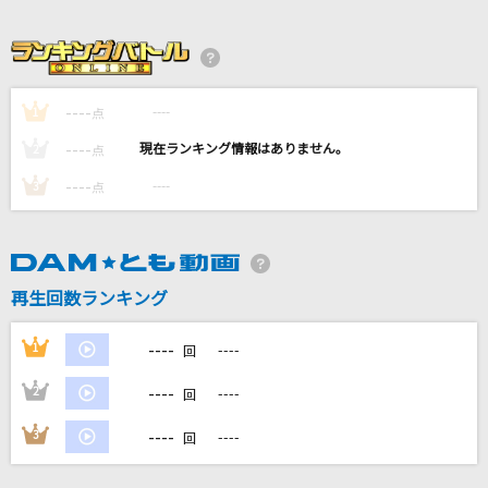
[生音]チェックのワンピース
back number
[生音]アイのシナリオ
----
----
1
点
CHiCO with HoneyWorks
----
----
2
点
I believe what you said
----
----
3
点
亜咲花
クーネル・エンゲイザー
でんきくじら
再生回数ランキング
もっと見る
----
1
----
回
----
2
----
回
DAMの新曲・ランキングなど
カラオケ最新情報をチェック！
----
3
----
回