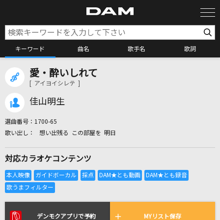
キーワード
曲名
歌手名
歌詞
愛・酔いしれて
カラオケ検索
[ アイヨイシレテ ]
佳山明生
カラオケ店舗検索
選曲番号：
1700-65
想い出残る この部屋を 明日
カラオケリクエスト
対応カラオケコンテンツ
全国りれき
リアルタイムで歌われている曲の一覧
デンモクアプリで予約
MYリスト保存