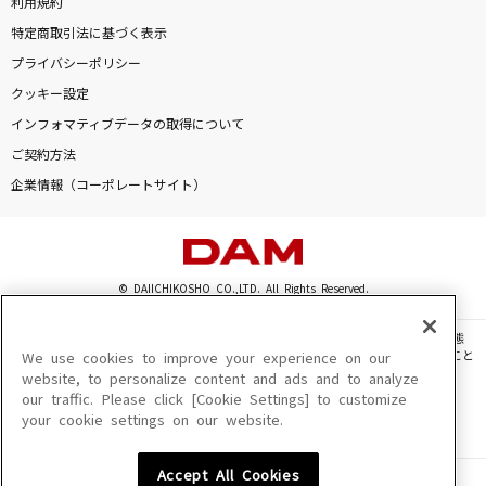
利用規約
特定商取引法に基づく表示
プライバシーポリシー
クッキー設定
インフォマティブデータの取得について
ご契約方法
企業情報（コーポレートサイト）
© DAIICHIKOSHO CO.,LTD. All Rights Reserved.
このサイトに掲載されている一切の文章・画像・写真・動画・音声等を、手段や形態
を問わず、著作権法の定める範囲を超えて無断で複製、転載、ファイル化などすること
We use cookies to improve your experience on our
を禁じます。
website, to personalize content and ads and to analyze
our traffic. Please click [Cookie Settings] to customize
楽曲及びコンテンツは、機種によりご利用いただけない場合があります。
your cookie settings on our website.
楽曲及びコンテンツの配信日、配信内容が変更になる場合があります。
楽曲によりMYリスト保存ができない場合があります。
Accept All Cookies
JASRAC許諾番号