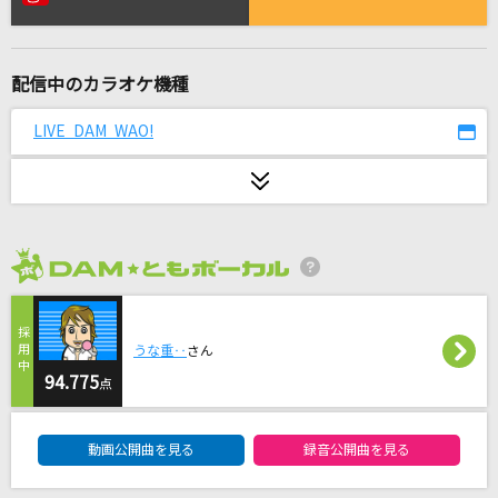
[生音]花の匂い
Mr.Children
配信中のカラオケ機種
アメヲマツ、
美波
LIVE DAM WAO!
[生音]Brave Shine
Aimer(エメ)
[良音]本能
2026年8月度
椎名林檎
残酷な天使のテーゼ
うな重‥
さん
高橋洋子
94.775
点
DAM★ともボーカルエントリーランキング
命に嫌われている
動画公開曲を見る
録音公開曲を見る
カンザキイオリ