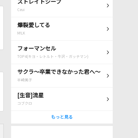
ストレイトシープ
Ceui
爆裂愛してる
M!LK
フォーマンセル
TOP4(キヨ・レトルト・牛沢・ガッチマン)
サクラ～卒業できなかった君へ～
半崎美子
[生音]流星
コブクロ
もっと見る