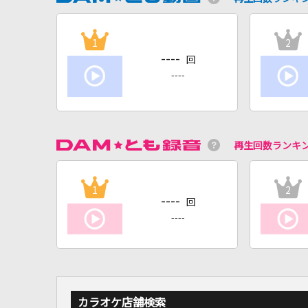
1
2
----
回
----
再生回数ランキ
1
2
----
回
----
カラオケ店舗検索