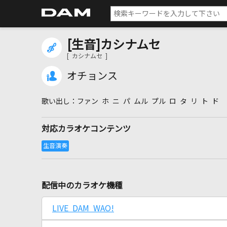
[生音]カシナムセ
[ カシナムセ ]
オチョンス
ファン ホ ニ パ ムル プル ロ タ リ ト ド
対応カラオケコンテンツ
配信中のカラオケ機種
LIVE DAM WAO!