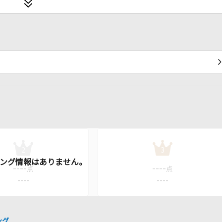
2
3
----
----
点
点
----
----
ング