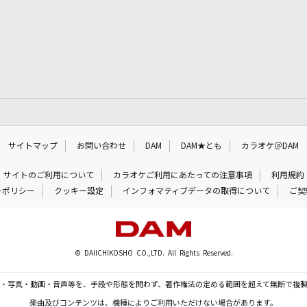
サイトマップ
お問い合わせ
DAM
DAM★とも
カラオケ＠DAM
サイトのご利用について
カラオケご利用にあたっての注意事項
利用規約
ーポリシー
クッキー設定
インフォマティブデータの取得について
ご契
© DAIICHIKOSHO CO.,LTD. All Rights Reserved.
・写真・動画・音声等を、手段や形態を問わず、著作権法の定める範囲を超えて無断で複
楽曲及びコンテンツは、機種によりご利用いただけない場合があります。