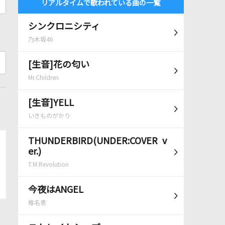
リアルタイムで歌われている曲の一覧
シンクロニシティ
乃木坂46
[生音]花の匂い
Mr.Children
[生音]YELL
いきものがかり
THUNDERBIRD(UNDER:COVER v
er.)
T.M.Revolution
今夜はANGEL
椎名恵