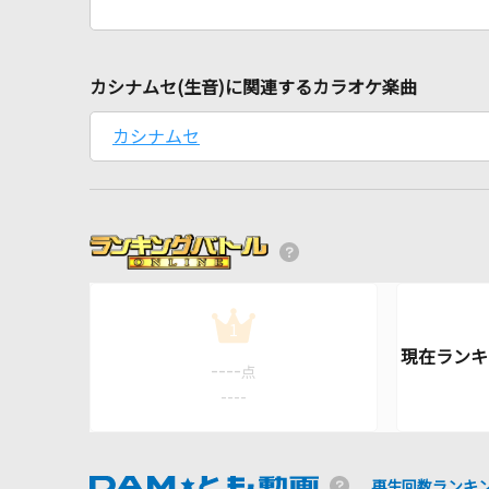
カシナムセ(生音)に関連するカラオケ楽曲
カシナムセ
1
----
点
----
再生回数ランキ