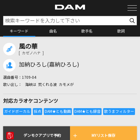
キーワード
曲名
歌手名
歌詞
風の華
カラオケ検索
[ カゼノハナ ]
加納ひろし(嘉納ひろし)
カラオケ店舗検索
選曲番号：
1709-04
海峡は 荒くれる波 カモメが
カラオケリクエスト
対応カラオケコンテンツ
全国りれき
リアルタイムで歌われている曲の一覧
デンモクアプリで予約
MYリスト保存