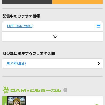
[生音]白い恋人達
桑田佳祐
配信中のカラオケ機種
ア・プリオリ
Mrs. GREEN APPLE
LIVE DAM WAO!
[生音]僕のこと
Mrs. GREEN APPLE
風の華に関連するカラオケ楽曲
[生音]ヒッチコック
ヨルシカ
風の華(生音)
[オリカラ]Bad Apple!! feat. nomico
Alstroemeria Records
忘れじの言の葉
2026年8月度
未来古代楽団 feat. 安次嶺希和子