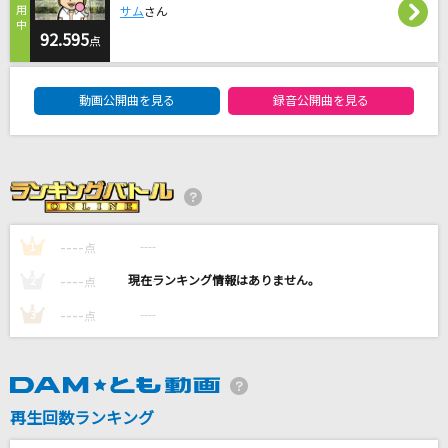
サム
さん
Cinderella
92.595
TOMOO
点
DAM★ともボーカルエントリーランキング
私は最強
動画公開曲を見る
録音公開曲を見る
Mrs. GREEN APPLE
[生音]メロディー
玉置浩二
大不正解
----
----
1
点
back number
----
----
2
点
----
もっと見る
----
3
点
DAMの新曲・ランキングなど
カラオケ最新情報をチェック！
再生回数ランキング