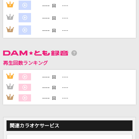
----
1
----
回
----
2
----
DAMに会員登録・ログインして
回
カラオケをもっと楽しもう！
----
3
----
回
自宅でカラオケ歌い放題！
再生回数ランキング
家族や友達と一緒に！練習にも！
----
1
----
回
----
2
----
回
----
3
----
回
関連カラオケサービス