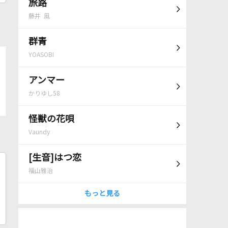
旅路
藤井 風
群青
YOASOBI
アンマー
かりゆし58
怪獣の花唄
Vaundy
[生音]はつ恋
福山雅治
もっと見る