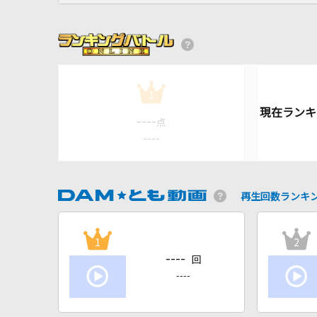
1
----
点
----
再生回数ランキ
1
2
----
回
----