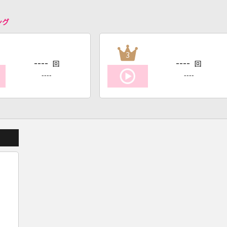
ング
3
----
----
回
回
----
----