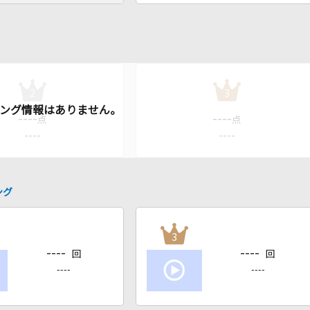
2
3
----
----
点
点
----
----
ング
3
----
----
回
回
----
----