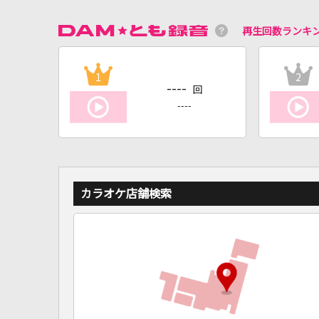
再生回数ランキ
1
2
----
回
----
カラオケ店舗検索