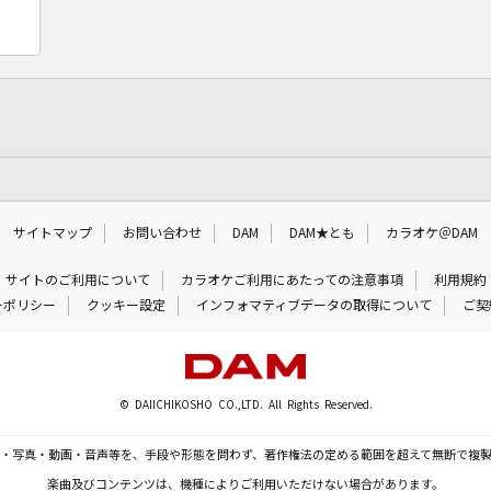
サイトマップ
お問い合わせ
DAM
DAM★とも
カラオケ＠DAM
サイトのご利用について
カラオケご利用にあたっての注意事項
利用規約
ーポリシー
クッキー設定
インフォマティブデータの取得について
ご契
© DAIICHIKOSHO CO.,LTD. All Rights Reserved.
・写真・動画・音声等を、手段や形態を問わず、著作権法の定める範囲を超えて無断で複
楽曲及びコンテンツは、機種によりご利用いただけない場合があります。