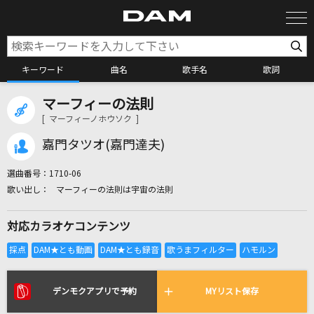
キーワード
曲名
歌手名
歌詞
マーフィーの法則
カラオケ検索
[ マーフィーノホウソク ]
嘉門タツオ(嘉門達夫)
カラオケ店舗検索
選曲番号：
1710-06
マーフィーの法則は宇宙の法則
カラオケリクエスト
対応カラオケコンテンツ
全国りれき
リアルタイムで歌われている曲の一覧
デンモクアプリで予約
MYリスト保存