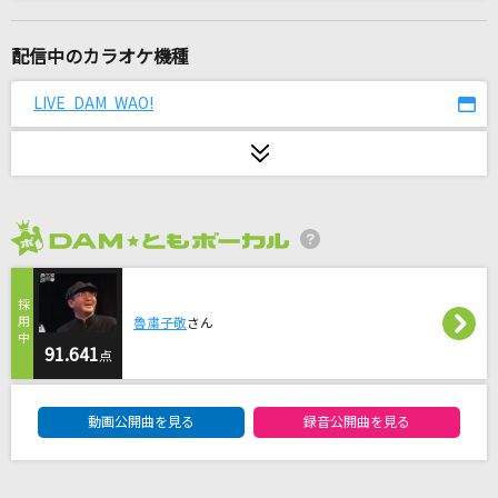
[生音]桜
コブクロ
配信中のカラオケ機種
[生音]空も飛べるはず
LIVE DAM WAO!
スピッツ
茜光
七海うらら
2026年8月度
デイバイデイズ
syudou
魯粛子敬
さん
[生音]My Revolution
91.641
点
渡辺美里
DAM★ともボーカルエントリーランキング
動画公開曲を見る
録音公開曲を見る
雨あがりの夜空に
RCサクセション