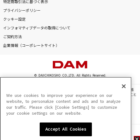
特定商取引法に基づく表示
プライバシーポリシー
クッキー設定
インフォマティブデータの取得について
ご契約方法
企業情報（コーポレートサイト）
© DAIICHIKOSHO CO.,LTD. All Rights Reserved.
このサイトに掲載されている一切の文章・画像・写真・動画・音声等を、手段や形態
を問わず、著作権法の定める範囲を超えて無断で複製、転載、ファイル化などすること
We use cookies to improve your experience on our
を禁じます。
website, to personalize content and ads and to analyze
our traffic. Please click [Cookie Settings] to customize
楽曲及びコンテンツは、機種によりご利用いただけない場合があります。
your cookie settings on our website.
楽曲及びコンテンツの配信日、配信内容が変更になる場合があります。
楽曲によりMYリスト保存ができない場合があります。
Accept All Cookies
JASRAC許諾番号
6602250213Y31015 6602250112Y38026 6602250240Y31015
6602250241Y45122