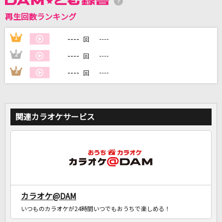
再生回数ランキング
DAMに会員登録・ログインして
カラオケをもっと楽しもう！
----
1
----
回
----
2
----
回
----
3
----
回
自宅でカラオケ歌い放題！
家族や友達と一緒に！練習にも！
関連カラオケサービス
カラオケ@DAM
いつものカラオケが24時間いつでもおうちで楽しめる！