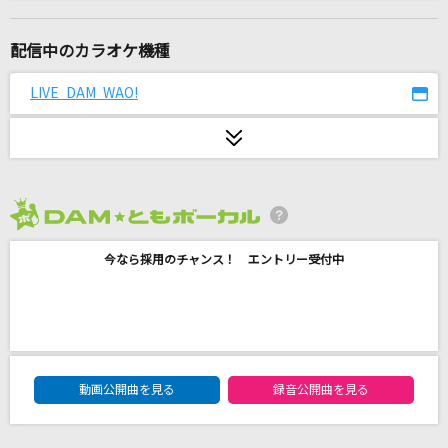
シュガーソングとビターステップ
UNISON SQUARE GARDEN
配信中のカラオケ機種
TONIGHT-restart from this night-[Full Spec
LIVE DAM WAO!
Edition]
桐生一馬(黒田崇矢)
青いリンゴ
野口五郎
2026年8月度
残酷な天使のテーゼ
今なら採用のチャンス！ エントリー受付中
高橋洋子
ラストソング
Official髭男dism
DAM★ともボーカルエントリーランキング
動画公開曲を見る
録音公開曲を見る
残酷な天使のテーゼ
高橋洋子