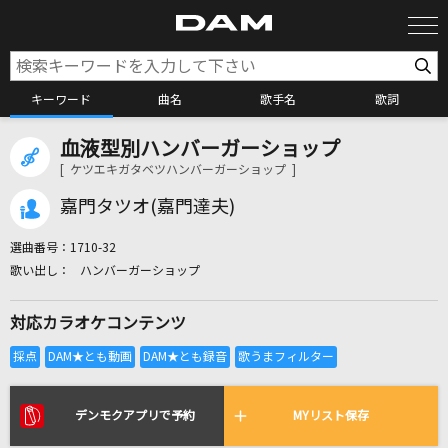
キーワード
曲名
歌手名
歌詞
血液型別ハンバーガーショップ
カラオケ検索
[ ケツエキガタベツハンバーガーショップ ]
嘉門タツオ(嘉門達夫)
カラオケ店舗検索
選曲番号：
1710-32
ハンバーガーショップ
カラオケリクエスト
対応カラオケコンテンツ
全国りれき
リアルタイムで歌われている曲の一覧
デンモクアプリで予約
MYリスト保存