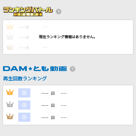
[生音]ピースサイン
米津玄師
----
----
1
点
TOMORROW
----
----
2
点
岡本真夜
----
----
3
点
バンザイ～好きでよかった～
ウルフルズ
再生回数ランキング
烏(ビデオクリップバージョン)
米津玄師
----
1
----
回
もっと見る
----
2
----
回
----
3
----
回
DAMの新曲・ランキングなど
カラオケ最新情報をチェック！