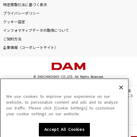
特定商取引法に基づく表示
プライバシーポリシー
クッキー設定
インフォマティブデータの取得について
ご契約方法
企業情報（コーポレートサイト）
© DAIICHIKOSHO CO.,LTD. All Rights Reserved.
このサイトに掲載されている一切の文章・画像・写真・動画・音声等を、手段や形態
を問わず、著作権法の定める範囲を超えて無断で複製、転載、ファイル化などすること
We use cookies to improve your experience on our
を禁じます。
website, to personalize content and ads and to analyze
our traffic. Please click [Cookie Settings] to customize
楽曲及びコンテンツは、機種によりご利用いただけない場合があります。
your cookie settings on our website.
楽曲及びコンテンツの配信日、配信内容が変更になる場合があります。
楽曲によりMYリスト保存ができない場合があります。
Accept All Cookies
JASRAC許諾番号
6602250213Y31015 6602250112Y38026 6602250240Y31015