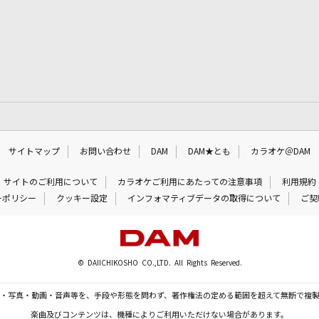
サイトマップ
お問い合わせ
DAM
DAM★とも
カラオケ＠DAM
サイトのご利用について
カラオケご利用にあたっての注意事項
利用規約
ーポリシー
クッキー設定
インフォマティブデータの取得について
ご契
© DAIICHIKOSHO CO.,LTD. All Rights Reserved.
・写真・動画・音声等を、手段や形態を問わず、著作権法の定める範囲を超えて無断で複
楽曲及びコンテンツは、機種によりご利用いただけない場合があります。