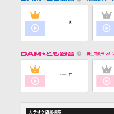
1
2
----
回
----
再生回数ランキ
1
2
----
回
----
カラオケ店舗検索