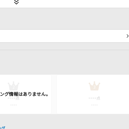
2
3
----
----
点
点
----
----
ング