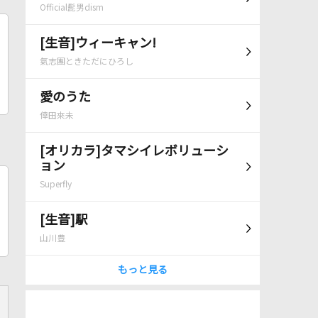
Official髭男dism
[生音]ウィーキャン!
氣志團ときただにひろし
愛のうた
倖田來未
[オリカラ]タマシイレボリューシ
ョン
Superfly
[生音]駅
山川豊
もっと見る