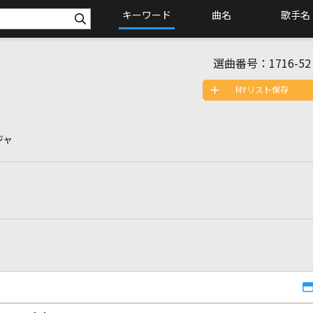
キーワード
曲名
歌手名
選曲番号：
1716-52
MYリスト保存
ジャ