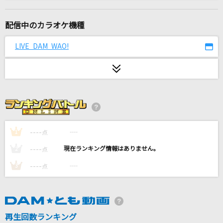
ETERNAL WIND
森口博子
配信中のカラオケ機種
1/3の純情な感情
LIVE DAM WAO!
SIAM SHADE
[生音]メロディー
玉置浩二
追熟
龍ヶ崎リン
----
----
1
点
----
----
2
点
[生音]さよならエレジー
----
----
3
点
菅田将暉
幻日
BLUE ENCOUNT
再生回数ランキング