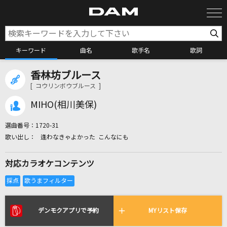
キーワード
曲名
歌手名
歌詞
香林坊ブルース
カラオケ検索
[ コウリンボウブルース ]
MIHO(相川美保)
カラオケ店舗検索
選曲番号：
1720-31
逢わなきゃよかった こんなにも
カラオケリクエスト
対応カラオケコンテンツ
全国りれき
リアルタイムで歌われている曲の一覧
デンモクアプリで予約
MYリスト保存