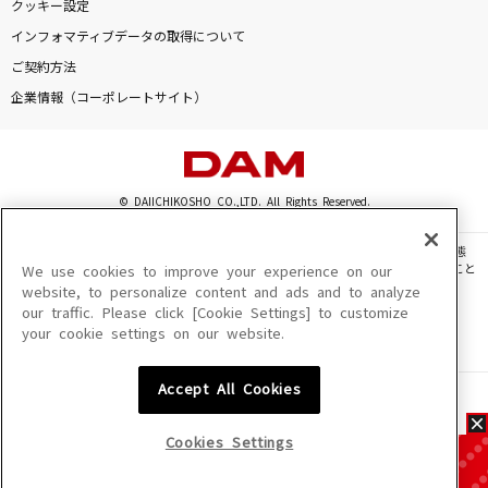
クッキー設定
インフォマティブデータの取得について
ご契約方法
企業情報（コーポレートサイト）
© DAIICHIKOSHO CO.,LTD. All Rights Reserved.
このサイトに掲載されている一切の文章・画像・写真・動画・音声等を、手段や形態
を問わず、著作権法の定める範囲を超えて無断で複製、転載、ファイル化などすること
We use cookies to improve your experience on our
を禁じます。
website, to personalize content and ads and to analyze
our traffic. Please click [Cookie Settings] to customize
楽曲及びコンテンツは、機種によりご利用いただけない場合があります。
your cookie settings on our website.
楽曲及びコンテンツの配信日、配信内容が変更になる場合があります。
楽曲によりMYリスト保存ができない場合があります。
Accept All Cookies
JASRAC許諾番号
6602250213Y31015 6602250112Y38026 6602250240Y31015
6602250241Y45122
Cookies Settings
NexTone許諾番号
ID000002945 ID000002947 ID000002937 ID000002938