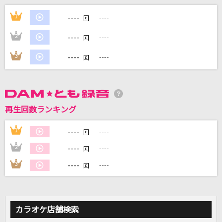
人誑し / ひとたらし
----
1
----
回
桑田佳祐
----
2
----
回
あぶく
----
3
----
回
ヨルシカ
愛をこめて花束を
Superfly
再生回数ランキング
ray 超かぐや姫！Version(ビデオクリップバージ
ョン)
----
1
----
回
かぐや(cv.夏吉ゆうこ)、月見ヤチヨ(cv.早見沙織)
----
2
----
回
----
3
----
もっと見る
回
DAMの新曲・ランキングなど
カラオケ最新情報をチェック！
カラオケ店舗検索