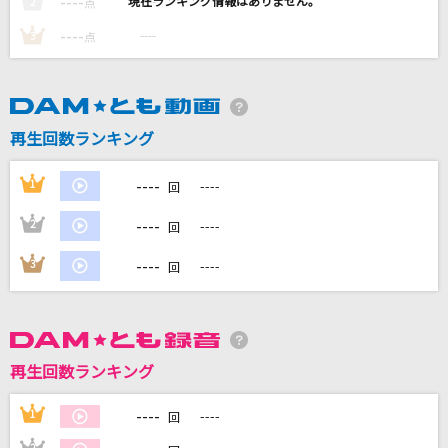
----
----
2
点
魂のルフラン
----
----
3
点
高橋洋子
[生音]HOT LIMIT
T.M.Revolution
再生回数ランキング
チョコチョコ☆ラビッツレボリューション
----
1
----
回
ちょこらび
----
2
----
回
夏色
----
3
----
回
ゆず
もっと見る
再生回数ランキング
DAMの新曲・ランキングなど
カラオケ最新情報をチェック！
----
1
----
回