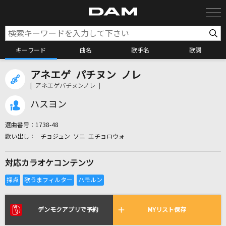
キーワード
曲名
歌手名
歌詞
アネエゲ パチヌン ノレ
カラオケ検索
[ アネエゲパチヌンノレ ]
ハスヨン
カラオケ店舗検索
選曲番号：
1738-48
チョジュン ソニ エチョロウォ
カラオケリクエスト
対応カラオケコンテンツ
全国りれき
リアルタイムで歌われている曲の一覧
デンモクアプリで予約
MYリスト保存