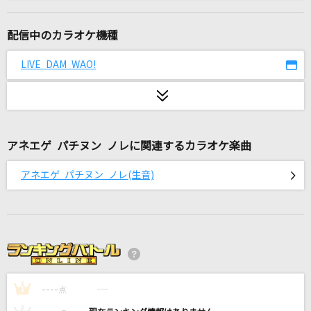
トーチ
BUMP OF CHICKEN
配信中のカラオケ機種
[生音]Sign
LIVE DAM WAO!
Mr.Children
夏祭り
Whiteberry
アネエゲ パチヌン ノレに関連するカラオケ楽曲
[生音]スパークル (movie ver.)
アネエゲ パチヌン ノレ(生音)
RADWIMPS
シンデレラガール
King & Prince
青のすみか
----
キタニタツヤ
----
1
点