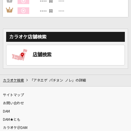
----
2
----
回
----
3
----
回
DAMに会員登録・ログインして
カラオケをもっと楽しもう！
カラオケ店舗検索
自宅でカラオケ歌い放題！
店舗検索
家族や友達と一緒に！練習にも！
カラオケ検索
「アネエゲ パチヌン ノレ」の詳細
サイトマップ
お問い合わせ
DAM
DAM★とも
カラオケ＠DAM