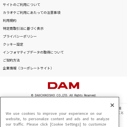
サイトのご利用について
カラオケご利用にあたっての注意事項
利用規約
特定商取引法に基づく表示
プライバシーポリシー
クッキー設定
インフォマティブデータの取得について
ご契約方法
企業情報（コーポレートサイト）
© DAIICHIKOSHO CO.,LTD. All Rights Reserved.
このサイトに掲載されている一切の文章・画像・写真・動画・音声等を、手段や形態
を問わず、著作権法の定める範囲を超えて無断で複製、転載、ファイル化などすること
We use cookies to improve your experience on our
を禁じます。
website, to personalize content and ads and to analyze
our traffic. Please click [Cookie Settings] to customize
楽曲及びコンテンツは、機種によりご利用いただけない場合があります。